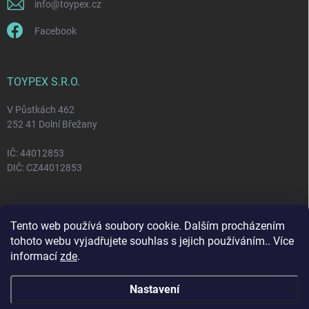
info
@
toypex.cz
Facebook
TOYPEX S.R.O.
V Půstkách 462
252 41 Dolní Břežany
IČ: 44012853
DIČ: CZ44012853
FACEBOOK
Tento web používá soubory cookie. Dalším procházením
tohoto webu vyjadřujete souhlas s jejich používáním.. Více
informací
zde
.
Nastavení
Copyright 2026
Toypex
. Všechna práva vyhrazena.