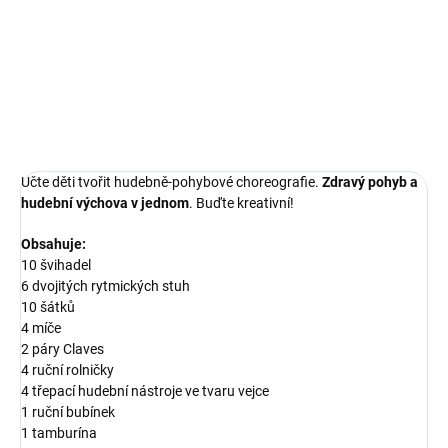
Hudebně pohybový set nástrojů pro děti.
DETAILNÍ INFORMACE
ZEPTAT SE
Učte děti tvořit hudebně-pohybové choreografie.
Zdravý pohyb a
hudební výchova v jednom
. Buďte kreativní!
Obsahuje:
10 švihadel
6 dvojitých rytmických stuh
10 šátků
4 míče
2 páry Claves
4 ruční rolničky
4 třepací hudební nástroje ve tvaru vejce
1 ruční bubínek
1 tamburína