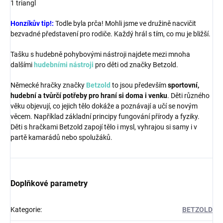
1 triangl
Honzíkův tip!:
Todle byla prča! Mohli jsme ve družině nacvičit
bezvadné představení pro rodiče. Každý hrál s tím, co mu je bližší.
Tašku s hudebně pohybovými nástroji najdete mezi mnoha
dalšími
hudebními nástroji
pro děti od značky Betzold.
Německé hračky značky
Betzold
to jsou především
sportovní,
hudební a tvůrčí potřeby pro hraní si doma i venku
. Děti různého
věku objevují, co jejich tělo dokáže a poznávají a učí se novým
věcem. Například základní principy fungování přírody a fyziky.
Děti s hračkami Betzold zapojí tělo i mysl, vyhrajou si samy i v
partě kamarádů nebo spolužáků.
Doplňkové parametry
Kategorie
:
BETZOLD