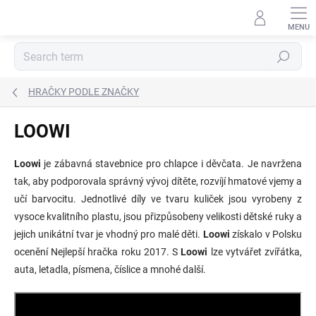
Skip
to
content
Search
HRAČKY PODLE ZNAČKY
LOOWI
Loowi
je zábavná stavebnice pro chlapce i děvčata. Je navržena
tak, aby podporovala správný vývoj dítěte, rozvíjí hmatové vjemy a
učí barvocitu. Jednotlivé díly ve tvaru kuliček jsou vyrobeny z
vysoce kvalitního plastu, jsou přizpůsobeny velikosti dětské ruky a
jejich unikátní tvar je vhodný pro malé děti.
Loowi
získalo v Polsku
ocenění Nejlepší hračka roku 2017. S
Loowi
lze vytvářet zvířátka,
auta, letadla, písmena, číslice a mnohé další.