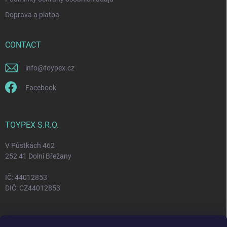
Doprava a platba
CONTACT
info
@
toypex.cz
Facebook
TOYPEX S.R.O.
V Půstkách 462
252 41 Dolní Břežany
IČ: 44012853
DIČ: CZ44012853
FACEBOOK