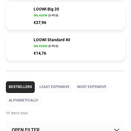
LOOWI Big 20
SKLADEM
(3 PCS)
€27,96
LOOWI Standard 40
SKLADEM
(5 PCS)
€14,76
P
r
BESTSELLERS
LEAST EXPENSIVE
MOST EXPENSIVE
o
d
ALPHABETICALLY
u
c
11
items total
t
s
OPEN FILTER