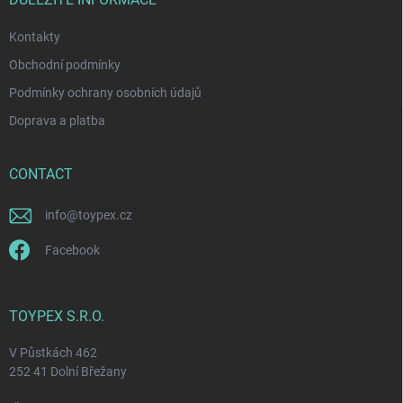
r
Kontakty
Obchodní podmínky
Podmínky ochrany osobních údajů
Doprava a platba
CONTACT
info
@
toypex.cz
Facebook
TOYPEX S.R.O.
V Půstkách 462
252 41 Dolní Břežany