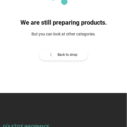
We are still preparing products.
But you can look at other categories.
Back to shop
F
o
o
t
e
DŮLEŽITÉ INFORMACE