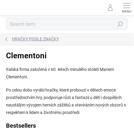
Skip
to
content
Search
HRAČKY PODLE ZNAČKY
Clementoni
Italská firma založená v 60. letech minulého století Mariem
Clementoni.
Po celou dobu vyrábí hračky, které probouzí v dětech emoce
prostřednictvím hry, p
odporuje růst a fantazii u dětí i dospělých
neustálým vývojem herních zážitků a otevíráním nových obzorů s
respektem k lidem a životnímu prostředí.
Bestsellers