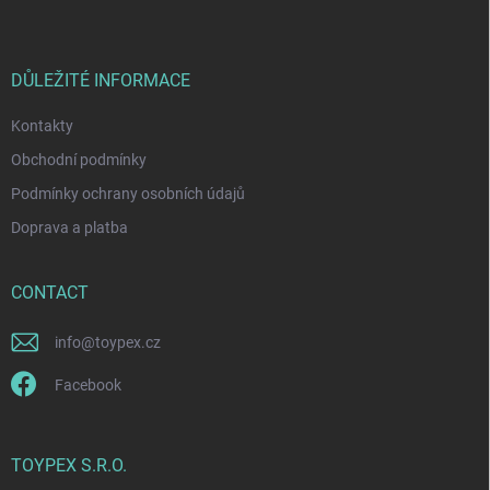
o
c
o
t
n
e
t
r
DŮLEŽITÉ INFORMACE
r
o
Kontakty
l
s
Obchodní podmínky
Podmínky ochrany osobních údajů
Doprava a platba
CONTACT
info
@
toypex.cz
Facebook
TOYPEX S.R.O.