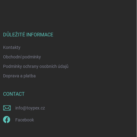
F
n
o
g
o
c
o
t
n
e
t
r
DŮLEŽITÉ INFORMACE
r
o
Kontakty
l
s
Obchodní podmínky
Podmínky ochrany osobních údajů
Doprava a platba
CONTACT
info
@
toypex.cz
Facebook