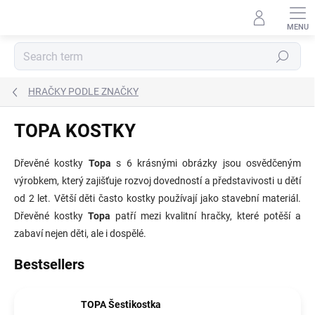
Skip
to
content
Search
HRAČKY PODLE ZNAČKY
TOPA KOSTKY
Dřevěné kostky
Topa
s 6 krásnými obrázky jsou osvědčeným
výrobkem, který zajišťuje rozvoj dovedností a představivosti u dětí
od 2 let. Větší děti často kostky používají jako stavební materiál.
Dřevěné kostky
Topa
patří mezi kvalitní hračky, které potěší a
zabaví nejen děti, ale i dospělé.
Bestsellers
TOPA Šestikostka