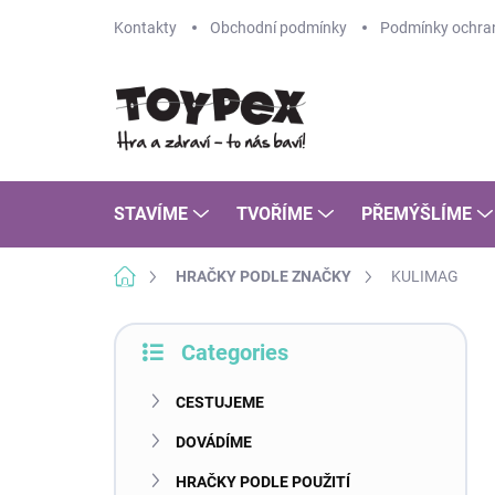
Skip
Kontakty
Obchodní podmínky
Podmínky ochran
to
content
STAVÍME
TVOŘÍME
PŘEMÝŠLÍME
Home
HRAČKY PODLE ZNAČKY
KULIMAG
S
Categories
i
Skip
d
categories
e
CESTUJEME
b
DOVÁDÍME
a
r
HRAČKY PODLE POUŽITÍ