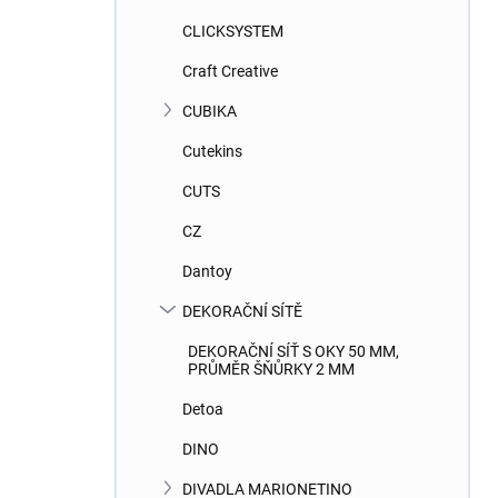
CLICKSYSTEM
Craft Creative
CUBIKA
Cutekins
CUTS
CZ
Dantoy
DEKORAČNÍ SÍTĚ
DEKORAČNÍ SÍŤ S OKY 50 MM,
PRŮMĚR ŠŇŮRKY 2 MM
Detoa
DINO
DIVADLA MARIONETINO