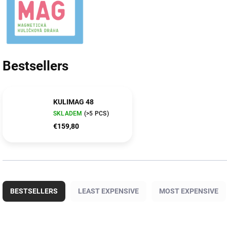
Bestsellers
KULIMAG 48
SKLADEM
(>5 PCS)
€159,80
P
r
BESTSELLERS
LEAST EXPENSIVE
MOST EXPENSIVE
o
d
u
L