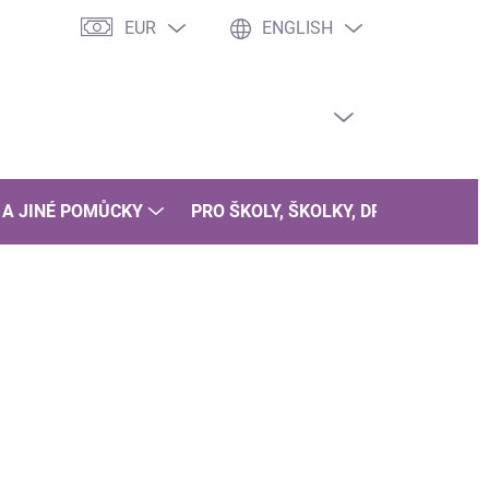
EUR
ENGLISH
EMPTY CART
SHOPPING
CART
 A JINÉ POMŮCKY
PRO ŠKOLY, ŠKOLKY, DRUŽINY
B