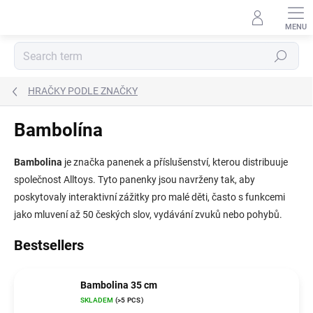
Skip
to
content
Search
HRAČKY PODLE ZNAČKY
Bambolína
Bambolina
je značka panenek a příslušenství, kterou distribuuje
společnost Alltoys. Tyto panenky jsou navrženy tak, aby
poskytovaly interaktivní zážitky pro malé děti, často s funkcemi
jako mluvení až 50 českých slov, vydávání zvuků nebo pohybů.
Bestsellers
Bambolina 35 cm
SKLADEM
(>5 PCS)