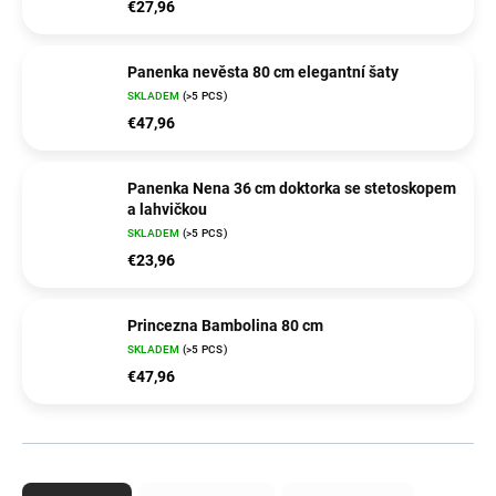
€27,96
Panenka nevěsta 80 cm elegantní šaty
SKLADEM
(>5 PCS)
€47,96
Panenka Nena 36 cm doktorka se stetoskopem
a lahvičkou
SKLADEM
(>5 PCS)
€23,96
Princezna Bambolina 80 cm
SKLADEM
(>5 PCS)
€47,96
P