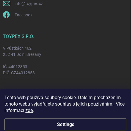
info
@
toypex.cz
Facebook
TOYPEX S.R.O.
V Půstkách 462
252 41 Dolní Břežany
IČ: 44012853
DIČ: CZ44012853
FACEBOOK
Tento web používá soubory cookie. Dalším procházením
tohoto webu vyjadřujete souhlas s jejich používáním.. Více
informací
zde
.
Settings
Copyright 2026
Toypex
. All rights reserved.