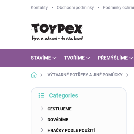
Skip
Kontakty
Obchodní podmínky
Podmínky ochran
to
content
STAVÍME
TVOŘÍME
PŘEMÝŠLÍME
Home
VÝTVARNÉ POTŘEBY A JINÉ POMŮCKY
S
Categories
i
Skip
d
categories
e
CESTUJEME
b
DOVÁDÍME
a
r
HRAČKY PODLE POUŽITÍ