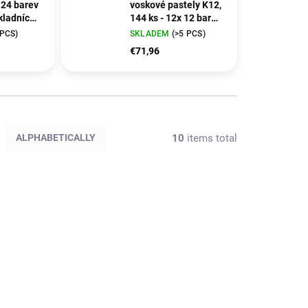
24 barev
voskové pastely K12,
kladních
144 ks - 12x 12 barev,
o v
baleno v dřevěné
 PCS)
SKLADEM
(>5 PCS)
abičce
krabičce
€71,96
10
items total
ALPHABETICALLY
111030
EDU3131144