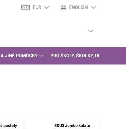
EUR
ENGLISH
EMPTY CART
SHOPPING
CART
 A JINÉ POMŮCKY
PRO ŠKOLY, ŠKOLKY, DRUŽINY
B
é pastely
EDU3 Jumbo kulaté