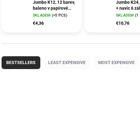
Jumbo K12, 12 barev,
Jumbo K24, 
baleno v papírové
+ navíc 6 zá
krabičce
barev, balen
SKLADEM
(>5 PCS)
SKLADEM
(1
papírové kr
€4,36
€10,76
P
r
BESTSELLERS
LEAST EXPENSIVE
MOST EXPENSIVE
o
d
u
L
c
i
POSLEDNÍ KOUSKY
EDU3111012
EDU3
t
s
s
t
o
o
r
f
t
p
i
r
n
o