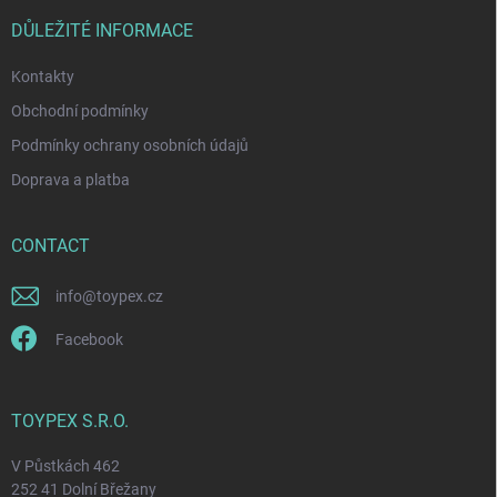
e
t
r
DŮLEŽITÉ INFORMACE
r
o
Kontakty
l
s
Obchodní podmínky
Podmínky ochrany osobních údajů
Doprava a platba
CONTACT
info
@
toypex.cz
Facebook
TOYPEX S.R.O.
V Půstkách 462
252 41 Dolní Břežany