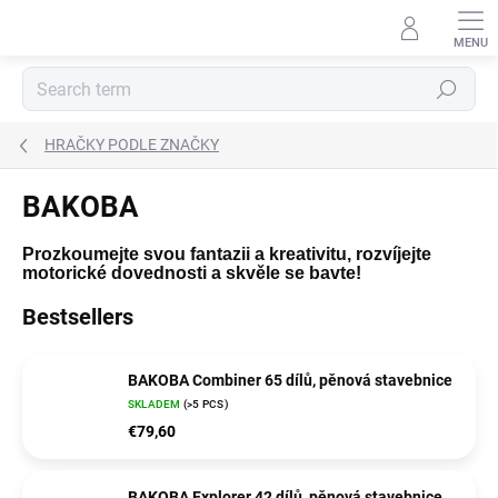
Skip
to
content
Search
HRAČKY PODLE ZNAČKY
BAKOBA
Prozkoumejte svou fantazii a kreativitu, rozvíjejte
motorické dovednosti a skvěle se bavte!
Bestsellers
BAKOBA Combiner 65 dílů, pěnová stavebnice
SKLADEM
(>5 PCS)
€79,60
BAKOBA Explorer 42 dílů, pěnová stavebnice