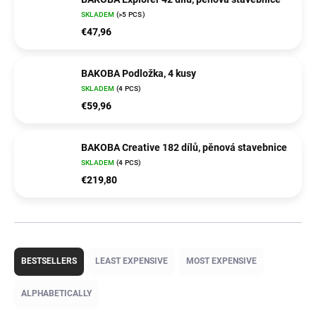
SKLADEM
(>5 PCS)
€47,96
BAKOBA Podložka, 4 kusy
SKLADEM
(4 PCS)
€59,96
BAKOBA Creative 182 dílů, pěnová stavebnice
SKLADEM
(4 PCS)
€219,80
P
r
BESTSELLERS
LEAST EXPENSIVE
MOST EXPENSIVE
o
d
ALPHABETICALLY
u