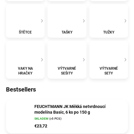
ŠTĚTCE
TAŠKY
TUŽKY
VAKY NA
VÝTVARNÉ
VÝTVARNÉ
HRAČKY
SEŠITY
SETY
Bestsellers
FEUCHTMANN JK Měkká netvrdnoucí
modelína Basic, 6 ks po 150 g
SKLADEM
(>5 PCS)
€23,72