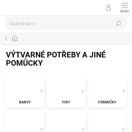
Skip
to
content
Search
Home
VÝTVARNÉ POTŘEBY A JINÉ
POMŮCKY
BARVY
FIXY
FORMIČKY