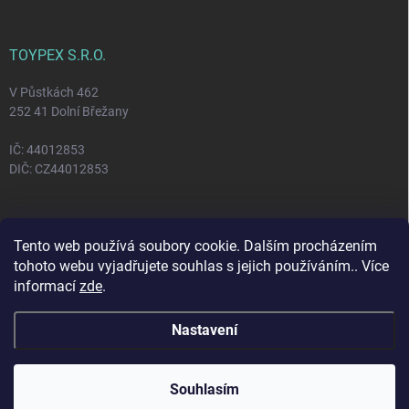
TOYPEX S.R.O.
V Půstkách 462
252 41 Dolní Břežany
IČ: 44012853
DIČ: CZ44012853
FACEBOOK
Tento web používá soubory cookie. Dalším procházením
tohoto webu vyjadřujete souhlas s jejich používáním.. Více
informací
zde
.
Nastavení
Copyright 2026
Toypex
. Všechna práva vyhrazena.
Vytvořil Shoptet
Souhlasím