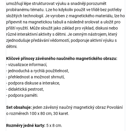
umožňují lépe strukturovat výuku a snadněji porozumět
probíranému tématu. Lze ho kdykoliv použít ve třídě bez potřeby
složitých technologií. Je vyroben z magnetického materiálu, lze ho
připevnit na magnetickou tabuli a následně srolovat a uložit pro
příští využití. Může sloužit jako základ pro výklad, diskusi nebo
různé interaktivní aktivity s dětmi. Je cenným nástrojem, který
zjednodušuje předávání vědomostí, podporuje aktivní výuku s
dětmi.
Klíčové přínosy závěsného naučného magnetického obrazu:
- vizualizace informací,
- jednoduchá a rychlá použitelnost,
- přehlednost a možnost shrnutí,
- podpora diskuse a interakce,
- didaktická pestrost,
- podpora paměti.
Set obsahuje:
jeden závěsný naučný magnetický obraz Povolání
o rozměrech 100 x 80 cm, 30 karet.
Rozměry jedné karty:
5 x 8 cm.