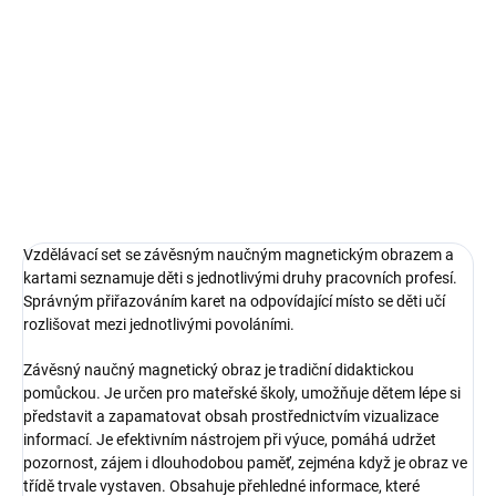
Vzdělávací set pro děti se závěsným naučným magnetickým
obrazem a kartami, s tematikou pracovních profesí
DETAILNÍ INFORMACE
ZEPTAT SE
Vzdělávací set se závěsným naučným magnetickým obrazem a
kartami seznamuje děti s jednotlivými druhy pracovních profesí.
Správným přiřazováním karet na odpovídající místo se děti učí
rozlišovat mezi jednotlivými povoláními.
Závěsný naučný magnetický obraz je tradiční didaktickou
pomůckou. Je určen pro mateřské školy, umožňuje dětem lépe si
představit a zapamatovat obsah prostřednictvím vizualizace
informací. Je efektivním nástrojem při výuce, pomáhá udržet
pozornost, zájem i dlouhodobou paměť, zejména když je obraz ve
třídě trvale vystaven. Obsahuje přehledné informace, které