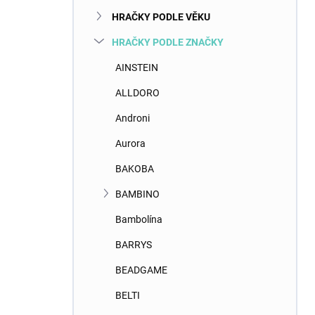
n
HRAČKY PODLE VĚKU
í
p
HRAČKY PODLE ZNAČKY
a
n
AINSTEIN
e
ALLDORO
l
Androni
Aurora
BAKOBA
BAMBINO
Bambolína
BARRYS
BEADGAME
BELTI