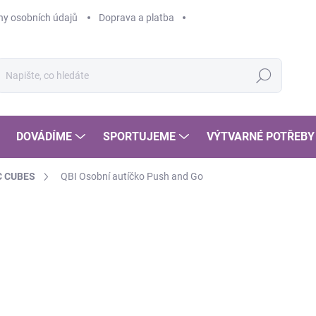
y osobních údajů
Doprava a platba
Hledat
DOVÁDÍME
SPORTUJEME
VÝTVARNÉ POTŘEBY
C CUBES
QBI Osobní autíčko Push and Go
POSLEDNÍ KOUSKY
2
247
Měr
SK
cena