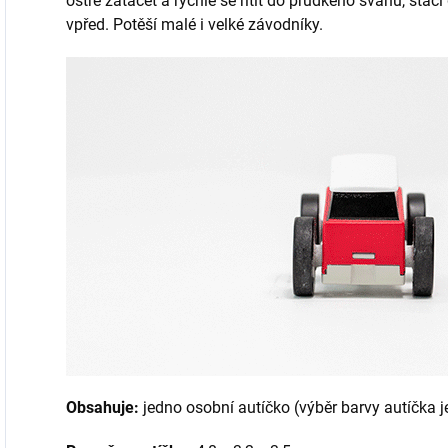
ostře zatáčet a rychle se řítit do prudkého svahu, stačí
vpřed. Potěší malé i velké závodníky.
Obsahuje:
jedno osobní autíčko (výběr barvy autíčka 