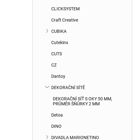
CLICKSYSTEM
Craft Creative
CUBIKA
Cutekins
CUTS
CZ
Dantoy
DEKORAČNÍ SÍTĚ
DEKORAČNÍ SÍŤ S OKY 50 MM,
PRŮMĚR ŠŇŮRKY 2 MM
Detoa
DINO
DIVADLA MARIONETINO