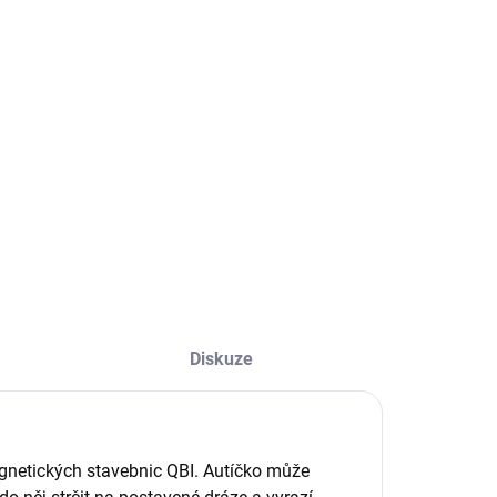
−
+
Přidat do košíku
ní autíčko, doplněk k magnetickým stavebnicím QBI
ILNÍ INFORMACE
ZEPTAT SE
Diskuze
netických stavebnic QBI. Autíčko může