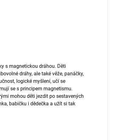
ky s magnetickou dráhou. Děti
ibovolné dráhy, ale také věže, panáčky,
ručnost, logické myšlení, učí se
namují se s principem magnetismu.
erými mohou děti jezdit po sestavených
ka, babičku i dědečka a užít si tak