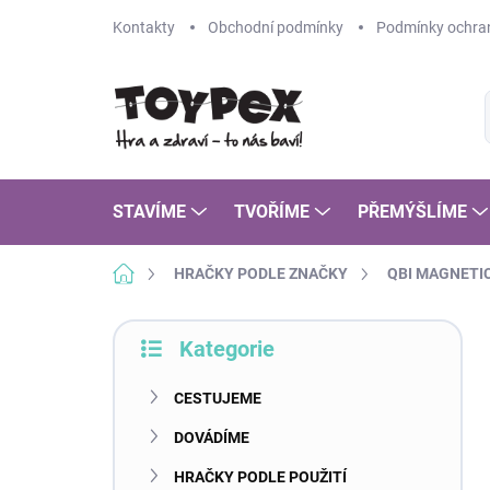
Přejít
Kontakty
Obchodní podmínky
Podmínky ochran
na
obsah
STAVÍME
TVOŘÍME
PŘEMÝŠLÍME
Domů
HRAČKY PODLE ZNAČKY
QBI MAGNETI
P
Kategorie
o
Přeskočit
s
kategorie
t
CESTUJEME
r
DOVÁDÍME
a
n
HRAČKY PODLE POUŽITÍ