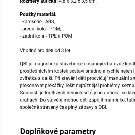
Rozměry autíčka:
4,8 x 3,2 x 3,5 cm.
Použitý materiál:
- karoserie - ABS,
- přední kola - POM,
- zadní kola - TPE a POM.
Vhodné pro děti od 3 let.
QBI je magnetická stavebnice obsahující barevné kost
prostřednictvím kostek sestaví snadno a rychle nejen l
zvířátka a další. Při stavění děti procvičují manuální z
překonávat překážky, řešit nejrůznější problémy, sez
Součástí jednotlivých herních setů jsou autíčka, se kt
drahách. Do stavění mohou děti zapojit maminku, tatín
společně strávený čas plný zábavy s QBI.
Doplňkové parametry