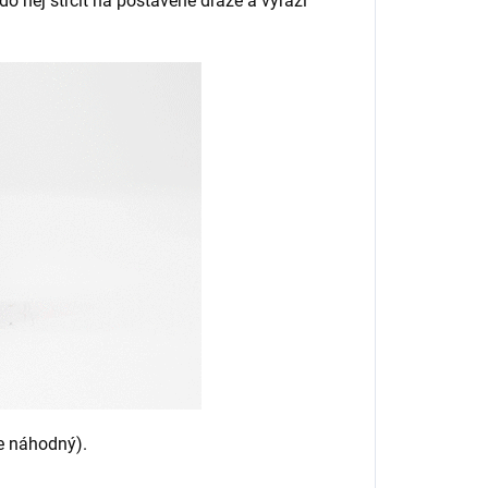
 do něj strčit na postavené dráze a vyrazí
je náhodný).