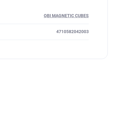
QBI MAGNETIC CUBES
4710582042003