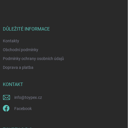
á
c
p
í
p
a
r
t
v
í
DŮLEŽITÉ INFORMACE
k
y
Kontakty
v
ý
Obchodní podmínky
p
i
Podmínky ochrany osobních údajů
s
Doprava a platba
u
KONTAKT
info
@
toypex.cz
Facebook