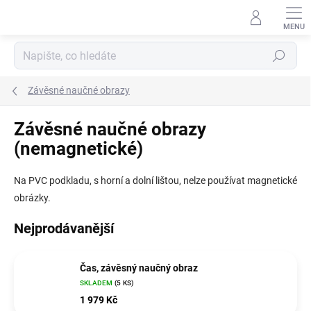
Přejít
na
obsah
Hledat
Závěsné naučné obrazy
Závěsné naučné obrazy
(nemagnetické)
Na PVC podkladu, s horní a dolní lištou, nelze používat magnetické
obrázky.
Nejprodávanější
Čas, závěsný naučný obraz
SKLADEM
(5 KS)
1 979 Kč