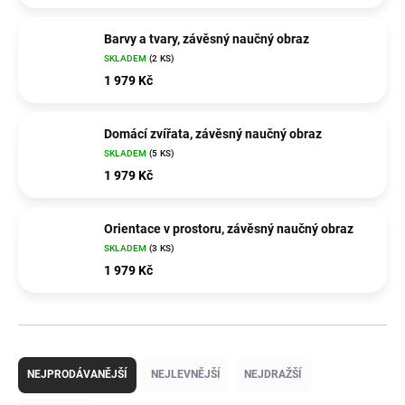
Barvy a tvary, závěsný naučný obraz
SKLADEM
(2 KS)
1 979 Kč
Domácí zvířata, závěsný naučný obraz
SKLADEM
(5 KS)
1 979 Kč
Orientace v prostoru, závěsný naučný obraz
SKLADEM
(3 KS)
1 979 Kč
Ř
a
NEJPRODÁVANĚJŠÍ
NEJLEVNĚJŠÍ
NEJDRAŽŠÍ
z