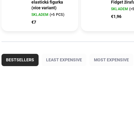
elastická figurka
Fidget žiraf
(více variant)
SKLADEM
(>
SKLADEM
(>5 PCS)
€1,96
€7
P
r
BESTSELLERS
LEAST EXPENSIVE
MOST EXPENSIVE
o
d
u
L
c
i
B43203
t
s
s
t
o
o
r
f
t
p
i
r
n
o