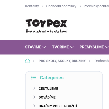
Skip
Kontakty
Obchodní podmínky
Podmínky ochran
to
content
STAVÍME
TVOŘÍME
PŘEMÝŠLÍME
Home
PRO ŠKOLY, ŠKOLKY, DRUŽINY
Drobné d
S
Categories
i
Skip
d
categories
e
CESTUJEME
b
DOVÁDÍME
a
r
HRAČKY PODLE POUŽITÍ