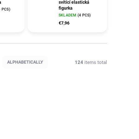
a
svítící elastická
figurka
5 PCS)
SKLADEM
(4 PCS)
€7,96
124
items total
ALPHABETICALLY
FR661
B43210