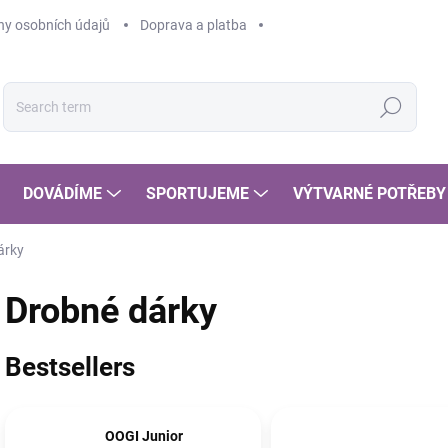
y osobních údajů
Doprava a platba
Search
DOVÁDÍME
SPORTUJEME
VÝTVARNÉ POTŘEBY
árky
Drobné dárky
Bestsellers
OOGI Junior