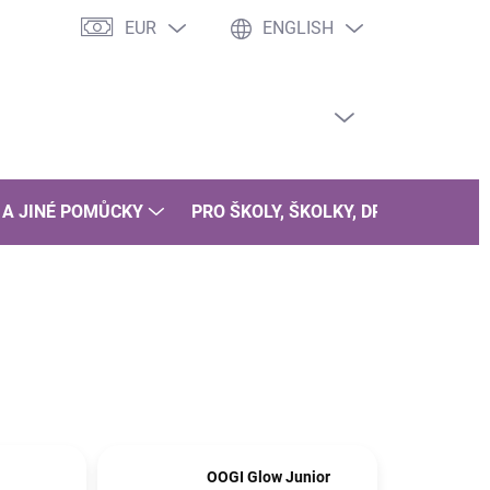
EUR
ENGLISH
EMPTY CART
SHOPPING
CART
 A JINÉ POMŮCKY
PRO ŠKOLY, ŠKOLKY, DRUŽINY
B
OOGI Glow Junior