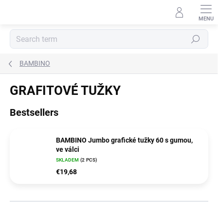
Skip
to
content
Search
BAMBINO
GRAFITOVÉ TUŽKY
Bestsellers
BAMBINO Jumbo grafické tužky 60 s gumou,
ve válci
SKLADEM
(2 PCS)
€19,68
P