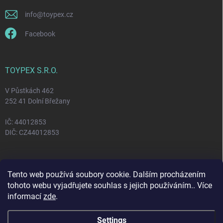
info
@
toypex.cz
Facebook
TOYPEX S.R.O.
V Půstkách 462
252 41 Dolní Břežany
IČ: 44012853
DIČ: CZ44012853
FACEBOOK
Tento web používá soubory cookie. Dalším procházením
tohoto webu vyjadřujete souhlas s jejich používáním.. Více
informací
zde
.
Settings
Copyright 2026
Toypex
. All rights reserved.