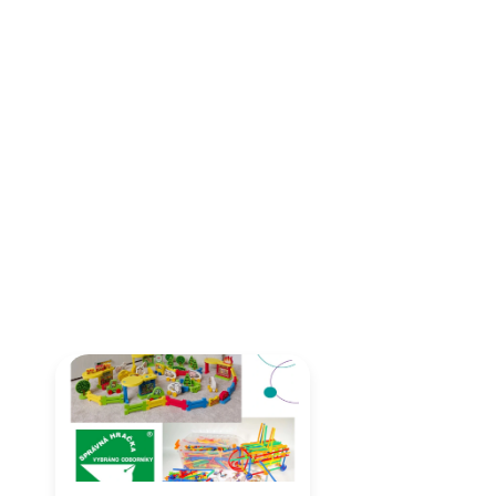
Magnetická kreslící tabulka
praktické velikosti na cesty.
Snadno tvarovatelná netvrdnoucí
modelína pro děti od 2 let v 15
různých barvách.