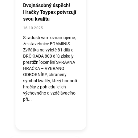
Dvojnásobný úspěch!
Hračky Toypex potvrzují
svou kvalitu
16.10.2025
S radostí vám oznamujeme,
že stavebnice FOAMINIS
Zvířátka na výletě 81 dílů a
BRČKIÁDA 800 dílů získaly
prestižní ocenění SPRÁVNÁ
HRAČKA – VYBRÁNO
ODBORNÍKY, chráněný
symbol kvality, který hodnotí
hračky z pohledu jejich
výchovného a vzdělávacího
pří...