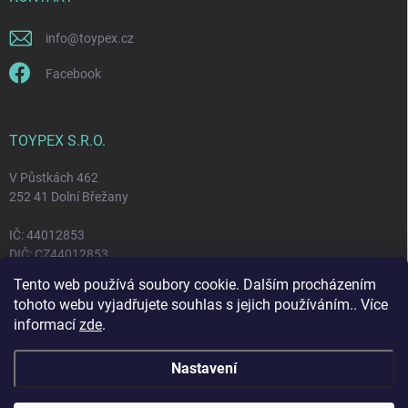
info
@
toypex.cz
Facebook
TOYPEX S.R.O.
V Půstkách 462
252 41 Dolní Břežany
IČ: 44012853
DIČ: CZ44012853
Tento web používá soubory cookie. Dalším procházením
tohoto webu vyjadřujete souhlas s jejich používáním.. Více
FACEBOOK
informací
zde
.
Nastavení