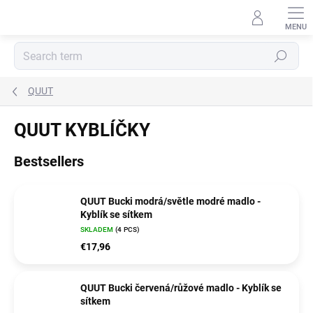
Skip
to
content
Search
QUUT
QUUT KYBLÍČKY
Bestsellers
QUUT Bucki modrá/světle modré madlo -
Kyblík se sítkem
SKLADEM
(4 PCS)
€17,96
QUUT Bucki červená/růžové madlo - Kyblík se
sítkem