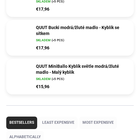
SKLADEM
(>5 PCS)
€17,96
QUUT Bucki modrá/žluté madlo - Kyblík se
sítkem
SKLADEM
(>5 PCS)
€17,96
QUUT MiniBallo Kyblík světle modrá/žluté
madlo - Malý kyblík
SKLADEM
(>5 PCS)
€15,96
P
r
BESTSELLERS
LEAST EXPENSIVE
MOST EXPENSIVE
o
d
ALPHABETICALLY