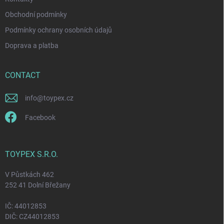
l
s
Obchodní podmínky
Podmínky ochrany osobních údajů
Doprava a platba
CONTACT
info
@
toypex.cz
Facebook
TOYPEX S.R.O.
V Půstkách 462
252 41 Dolní Břežany
IČ: 44012853
DIČ: CZ44012853