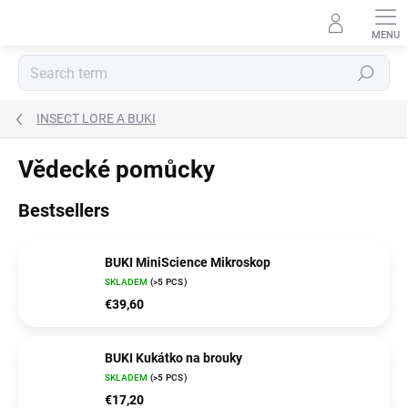
Skip
to
content
Search
INSECT LORE A BUKI
Vědecké pomůcky
Bestsellers
BUKI MiniScience Mikroskop
SKLADEM
(>5 PCS)
€39,60
BUKI Kukátko na brouky
SKLADEM
(>5 PCS)
€17,20