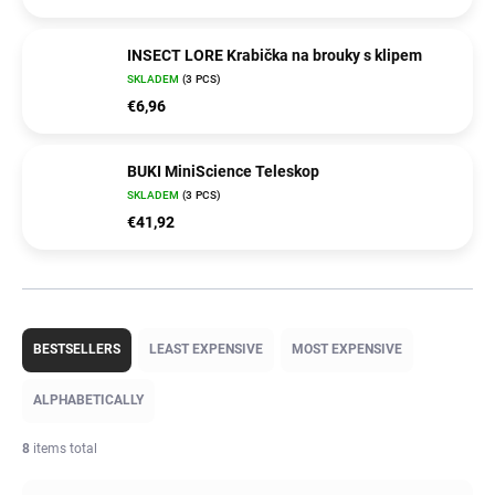
INSECT LORE Krabička na brouky s klipem
SKLADEM
(3 PCS)
€6,96
BUKI MiniScience Teleskop
SKLADEM
(3 PCS)
€41,92
P
r
BESTSELLERS
LEAST EXPENSIVE
MOST EXPENSIVE
o
d
ALPHABETICALLY
u
c
8
items total
t
s