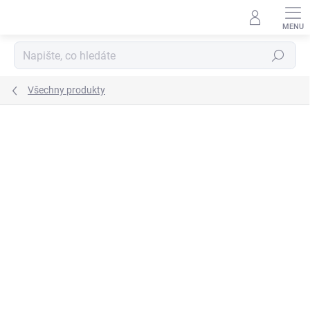
Přejít
na
obsah
Hledat
Všechny produkty