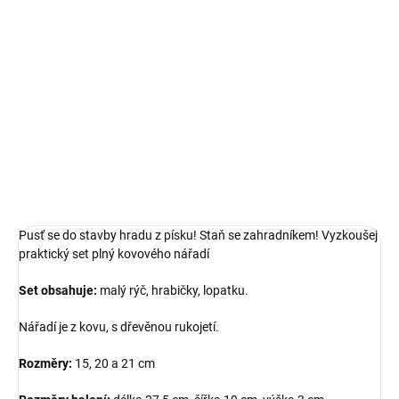
cena:
−
+
Přidat do košíku
Vyzkoušej praktický set plný kovového nářadí
DETAILNÍ INFORMACE
ZEPTAT SE
Pusť se do stavby hradu z písku! Staň se zahradníkem! Vyzkoušej
praktický set plný kovového nářadí
Set obsahuje:
malý rýč, hrabičky, lopatku.
Nářadí je z kovu, s dřevěnou rukojetí.
Rozměry:
15, 20 a 21 cm