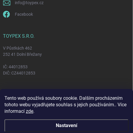
info
@
toypex.cz
Facebook
TOYPEX S.R.O.
V Půstkách 462
252 41 Dolní Břežany
IČ: 44012853
DIČ: CZ44012853
FACEBOOK
Tento web používá soubory cookie. Dalším procházením
tohoto webu vyjadřujete souhlas s jejich používáním.. Více
informací
zde
.
Nastavení
Copyright 2026
Toypex
. Všechna práva vyhrazena.