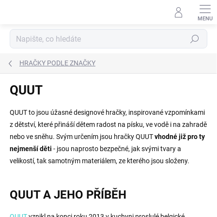
Přejít
na
obsah
Hledat
HRAČKY PODLE ZNAČKY
QUUT
QUUT to jsou úžasné designové hračky, inspirované vzpomínkami
z dětství, které přináší dětem radost na písku, ve vodě i na zahradě
nebo ve sněhu. Svým určením jsou hračky QUUT
vhodné již pro ty
nejmenší děti
- jsou naprosto bezpečné, jak svými tvary a
velikostí, tak samotným materiálem, ze kterého jsou složeny.
QUUT A JEHO PŘÍBĚH
QUUT
vznikl na konci roku 2013 v kuchyni proslulé belgické