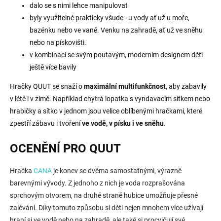
dalo se s nimi lehce manipulovat
byly využitelné prakticky všude - u vody ať už u moře,
bazénku nebo ve vaně. Venku na zahradě, ať už ve sněhu
nebo na pískovišti.
v kombinaci se svým poutavým, moderním designem děti
ještě více bavily
Hračky QUUT se snaží o
maximální multifunkčnost
, aby zabavily
v létě i v zimě. Například chytrá lopatka s vyndavacím sítkem nebo
hrabičky a sítko v jednom jsou velice oblíbenými hračkami, které
zpestří zábavu i tvoření
ve vodě, v písku i ve sněhu
.
OCENĚNÍ PRO QUUT
Hračka
CANA
je konev se dvěma samostatnými, výrazně
barevnými vývody. Z jednoho z nich je voda rozprašována
sprchovým otvorem, na druhé straně hubice umožňuje přesné
zalévání. Díky tomuto způsobu si děti nejen mnohem více užívají
hraní si ve vodě nebo na zahradě, ale také si procvičují své