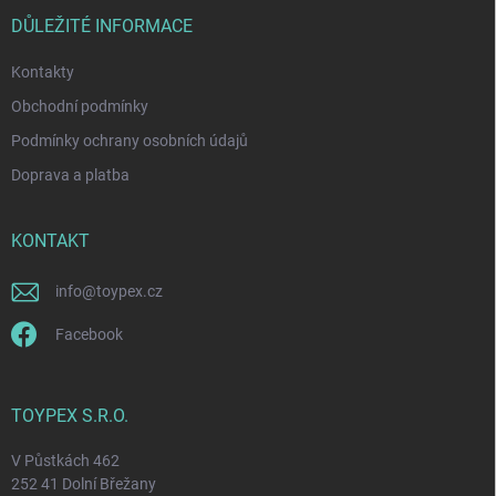
t
v
ý
í
DŮLEŽITÉ INFORMACE
p
i
Kontakty
s
u
Obchodní podmínky
Podmínky ochrany osobních údajů
Doprava a platba
KONTAKT
info
@
toypex.cz
Facebook
TOYPEX S.R.O.
V Půstkách 462
252 41 Dolní Břežany