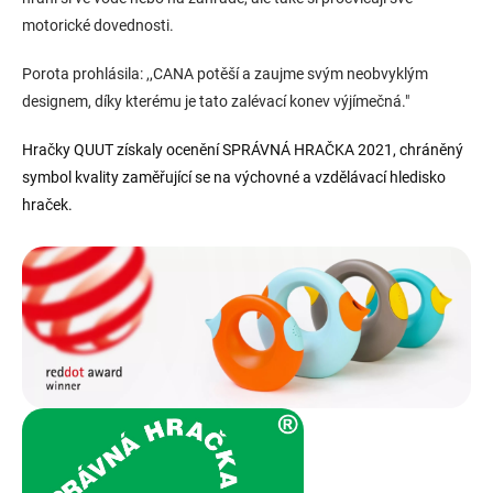
motorické dovednosti.
Porota prohlásila: ,,CANA potěší a zaujme svým neobvyklým
designem, díky kterému je tato zalévací konev výjímečná."
Hračky QUUT získaly ocenění SPRÁVNÁ HRAČKA 2021, chráněný
symbol kvality zaměřující se na výchovné a vzdělávací hledisko
hraček.