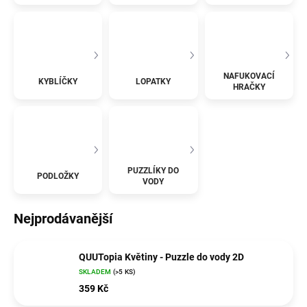
NAFUKOVACÍ
KYBLÍČKY
LOPATKY
HRAČKY
PUZZLÍKY DO
PODLOŽKY
VODY
Nejprodávanější
QUUTopia Květiny - Puzzle do vody 2D
SKLADEM
(>5 KS)
359 Kč