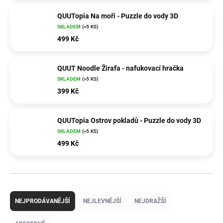
QUUTopia Na moři - Puzzle do vody 3D
SKLADEM
(>5 KS)
499 Kč
QUUT Noodle Žirafa - nafukovací hračka
SKLADEM
(>5 KS)
399 Kč
QUUTopia Ostrov pokladů - Puzzle do vody 3D
SKLADEM
(>5 KS)
499 Kč
Ř
a
NEJPRODÁVANĚJŠÍ
NEJLEVNĚJŠÍ
NEJDRAŽŠÍ
z
e