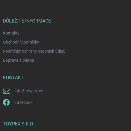
n
p
k
í
a
y
t
v
ý
í
DŮLEŽITÉ INFORMACE
p
i
Kontakty
s
u
Obchodní podmínky
Podmínky ochrany osobních údajů
Doprava a platba
KONTAKT
info
@
toypex.cz
Facebook
TOYPEX S.R.O.