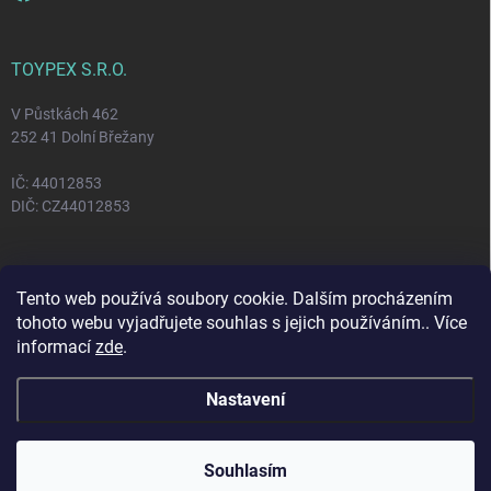
TOYPEX S.R.O.
V Půstkách 462
252 41 Dolní Břežany
IČ: 44012853
DIČ: CZ44012853
FACEBOOK
Tento web používá soubory cookie. Dalším procházením
tohoto webu vyjadřujete souhlas s jejich používáním.. Více
informací
zde
.
Nastavení
Copyright 2026
Toypex
. Všechna práva vyhrazena.
Vytvořil Shoptet
Souhlasím