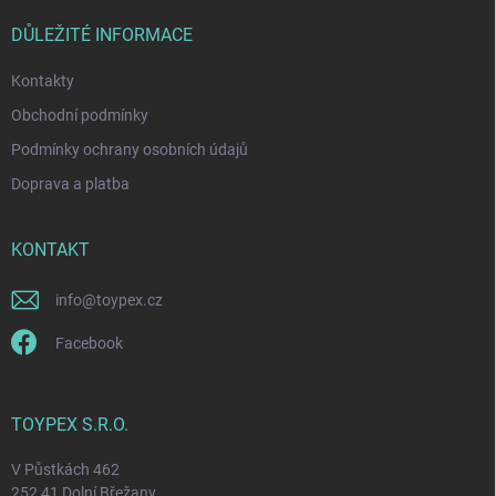
t
v
ý
í
DŮLEŽITÉ INFORMACE
p
i
Kontakty
s
u
Obchodní podmínky
Podmínky ochrany osobních údajů
Doprava a platba
KONTAKT
info
@
toypex.cz
Facebook
TOYPEX S.R.O.
V Půstkách 462
252 41 Dolní Břežany