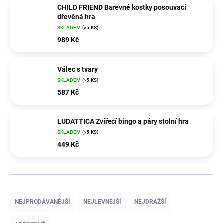
CHILD FRIEND Barevné kostky posouvací
dřevěná hra
SKLADEM
(>5 KS)
989 Kč
Válec s tvary
SKLADEM
(>5 KS)
587 Kč
LUDATTICA Zvířecí bingo a páry stolní hra
SKLADEM
(>5 KS)
449 Kč
Ř
a
NEJPRODÁVANĚJŠÍ
NEJLEVNĚJŠÍ
NEJDRAŽŠÍ
z
e