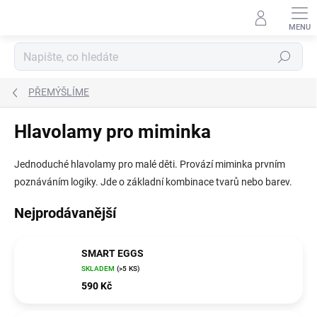
Přejít
na
obsah
Hledat
PŘEMÝŠLÍME
Hlavolamy pro miminka
Jednoduché hlavolamy pro malé děti. Provází miminka prvním
poznáváním logiky. Jde o základní kombinace tvarů nebo barev.
Nejprodávanější
SMART EGGS
SKLADEM
(>5 KS)
590 Kč