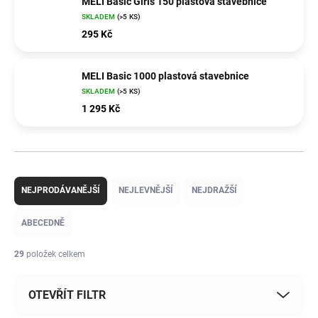
MELI Basic Girls 150 plastová stavebnice
SKLADEM
(>5 KS)
295 Kč
MELI Basic 1000 plastová stavebnice
SKLADEM
(>5 KS)
1 295 Kč
Ř
a
NEJPRODÁVANĚJŠÍ
NEJLEVNĚJŠÍ
NEJDRAŽŠÍ
z
e
ABECEDNĚ
n
í
29
položek celkem
p
r
OTEVŘÍT FILTR
o
d