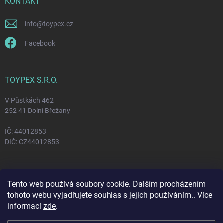
KONTAKT
info
@
toypex.cz
Facebook
TOYPEX S.R.O.
V Půstkách 462
252 41 Dolní Břežany
IČ: 44012853
DIČ: CZ44012853
FACEBOOK
Tento web používá soubory cookie. Dalším procházením
tohoto webu vyjadřujete souhlas s jejich používáním.. Více
informací
zde
.