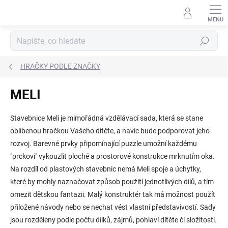
Přejít
na
obsah
Hledat
HRAČKY PODLE ZNAČKY
MELI
Stavebnice Meli je mimořádná vzdělávací sada, která se stane
oblíbenou hračkou Vašeho dítěte, a navíc bude podporovat jeho
rozvoj. Barevné prvky připomínající puzzle umožní každému
"prckovi" vykouzlit ploché a prostorové konstrukce mrknutím oka.
Na rozdíl od plastových stavebnic nemá Meli spoje a úchytky,
které by mohly naznačovat způsob použití jednotlivých dílů, a tím
omezit dětskou fantazii. Malý konstruktér tak má možnost použít
přiložené návody nebo se nechat vést vlastní představivostí. Sady
jsou rozděleny podle počtu dílků, zájmů, pohlaví dítěte či složitosti.