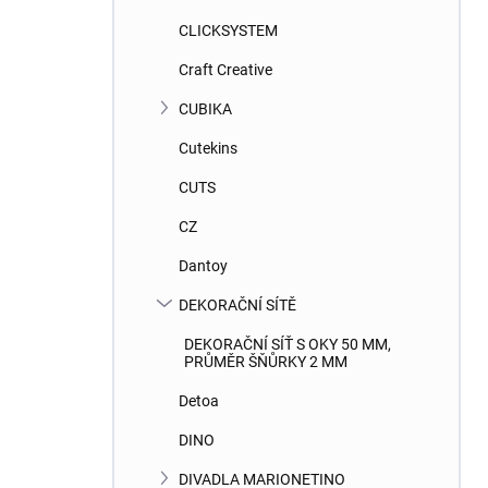
CLICKSYSTEM
Craft Creative
CUBIKA
Cutekins
CUTS
CZ
Dantoy
DEKORAČNÍ SÍTĚ
DEKORAČNÍ SÍŤ S OKY 50 MM,
PRŮMĚR ŠŇŮRKY 2 MM
Detoa
DINO
DIVADLA MARIONETINO