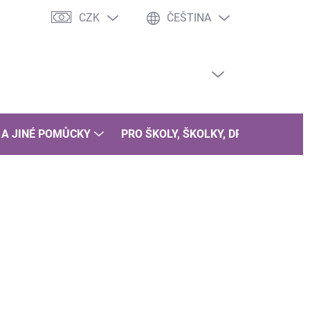
CZK
ČEŠTINA
PRÁZDNÝ KOŠÍK
NÁKUPNÍ
KOŠÍK
 A JINÉ POMŮCKY
PRO ŠKOLY, ŠKOLKY, DRUŽINY
B