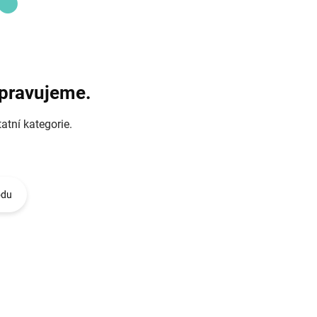
ipravujeme.
atní kategorie.
odu