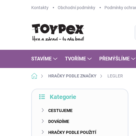
Přejít
Kontakty
Obchodní podmínky
Podmínky ochran
na
obsah
STAVÍME
TVOŘÍME
PŘEMÝŠLÍME
Domů
HRAČKY PODLE ZNAČKY
LEGLER
P
Kategorie
o
Přeskočit
s
kategorie
t
CESTUJEME
r
DOVÁDÍME
a
n
HRAČKY PODLE POUŽITÍ