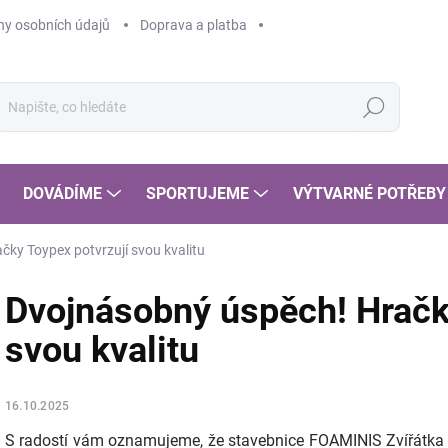
y osobních údajů
Doprava a platba
Hledat
DOVÁDÍME
SPORTUJEME
VÝTVARNÉ POTŘEBY
ky Toypex potvrzují svou kvalitu
Dvojnásobný úspěch! Hračk
svou kvalitu
16.10.2025
S radostí vám oznamujeme, že stavebnice FOAMINIS Zvířátka n