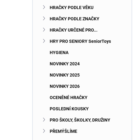
n
HRAČKY PODLE VĚKU
í
p
HRAČKY PODLE ZNAČKY
a
n
HRAČKY URČENÉ PRO...
e
HRY PRO SENIORY SeniorToys
l
HYGIENA
NOVINKY 2024
NOVINKY 2025
NOVINKY 2026
OCENĚNÉ HRAČKY
POSLEDNÍ KOUSKY
PRO ŠKOLY, ŠKOLKY, DRUŽINY
PŘEMÝŠLÍME