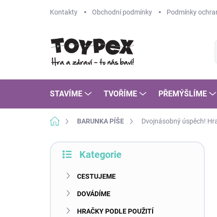
Přejít
Kontakty
Obchodní podmínky
Podmínky ochran
na
obsah
STAVÍME
TVOŘÍME
PŘEMÝŠLÍME
Domů
BARUNKA PÍŠE
Dvojnásobný úspěch! Hrač
P
Kategorie
o
Přeskočit
s
kategorie
t
CESTUJEME
r
DOVÁDÍME
a
n
HRAČKY PODLE POUŽITÍ