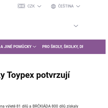
CZK
ČEŠTINA
PRÁZDNÝ KOŠÍK
NÁKUPNÍ
KOŠÍK
 A JINÉ POMŮCKY
PRO ŠKOLY, ŠKOLKY, DRUŽINY
B
y Toypex potvrzují
a výletě 81 dílů a BRČKIÁDA 800 dílů získaly