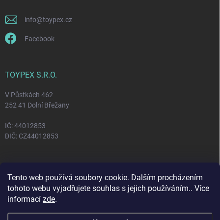
info
@
toypex.cz
Facebook
TOYPEX S.R.O.
V Půstkách 462
252 41 Dolní Břežany
IČ: 44012853
DIČ: CZ44012853
FACEBOOK
Tento web používá soubory cookie. Dalším procházením
tohoto webu vyjadřujete souhlas s jejich používáním.. Více
informací
zde
.