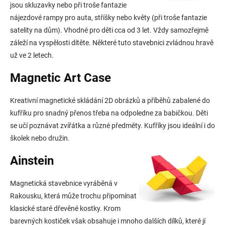
jsou skluzavky nebo při troše fantazie
nájezdové rampy pro auta, stříšky nebo květy (při troše fantazie
satelity na dům). Vhodné pro děti cca od 3 let. Vždy samozřejmě
záleží na vyspělosti dítěte. Některé tuto stavebnici zvládnou hravě
už ve 2 letech.
Magnetic Art Case
Kreativní magnetické skládání 2D obrázků a příběhů zabalené do
kufříku pro snadný přenos třeba na odpoledne za babičkou. Děti
se učí poznávat zvířátka a různé předměty. Kufříky jsou ideální i do
školek nebo družin.
Ainstein
Magnetická stavebnice vyráběná v
Rakousku, která může trochu připomínat
klasické staré dřevěné kostky. Krom
barevných kostiček však obsahuje i mnoho dalších dílků, které jí