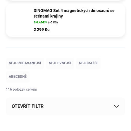
DINOMAG Set 4 magnetických dinosaurů se
scénami krajiny
SKLADEM
(>5 KS)
2 299 Kč
Ř
a
NEJPRODÁVANĚJŠÍ
NEJLEVNĚJŠÍ
NEJDRAŽŠÍ
z
e
ABECEDNĚ
n
í
116
položek celkem
p
r
OTEVŘÍT FILTR
o
d
u
V
k
ý
POSLEDNÍ KOUSKY