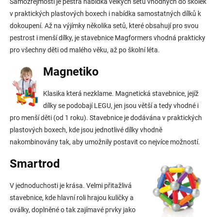
Samozřejmostí je pestrá nabídka velkých setů vhodných do školek
v praktických plastových boxech i nabídka samostatných dílků k
dokoupení. Až na výjímky několika setů, které obsahují pro svou
pestrost i menší dílky, je stavebnice Magformers vhodná prakticky
pro všechny děti od malého věku, až po školní léta.
Magnetiko
Klasika která nezklame. Magnetická stavebnice, jejíž
dílky se podobají LEGU, jen jsou větší a tedy vhodné i
pro menší děti (od 1 roku). Stavebnice je dodávána v praktických
plastových boxech, kde jsou jednotlivé dílky vhodně
nakombinovány tak, aby umožnily postavit co nejvíce možností.
Smartrod
V jednoduchosti je krása. Velmi přitažlivá
stavebnice, kde hlavní roli hrajou kuličky a
oválky, doplněné o tak zajímavé prvky jako