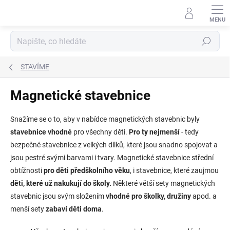
Přejít
na
obsah
Hledat
STAVÍME
Magnetické stavebnice
Snažíme se o to, aby v nabídce magnetických stavebnic byly
stavebnice vhodné
pro všechny děti.
Pro ty nejmenší
- tedy
bezpečné stavebnice z velkých dílků, které jsou snadno spojovat a
jsou pestré svými barvami i tvary. Magnetické stavebnice střední
obtížnosti
pro děti předškolního věku
, i stavebnice, které zaujmou
děti, které už nakukují do školy.
Některé větší sety magnetických
stavebnic jsou svým složením
vhodné pro školky, družiny
apod. a
menší sety
zabaví děti doma
.