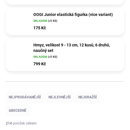
OOGI Junior elastická figurka (více variant)
SKLADEM
(>5 KS)
175 Kč
Hmyz, velikost 9 - 13 cm, 12 kusů, 6 druhů,
naučný set
SKLADEM
(>5 KS)
799 Kč
Ř
a
NEJPRODÁVANĚJŠÍ
NEJLEVNĚJŠÍ
NEJDRAŽŠÍ
z
e
ABECEDNĚ
n
í
214
položek celkem
p