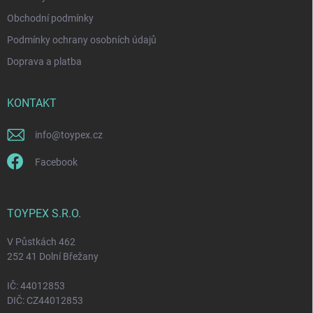
s
u
Obchodní podmínky
Podmínky ochrany osobních údajů
Doprava a platba
KONTAKT
info
@
toypex.cz
Facebook
TOYPEX S.R.O.
V Půstkách 462
252 41 Dolní Břežany
IČ: 44012853
DIČ: CZ44012853