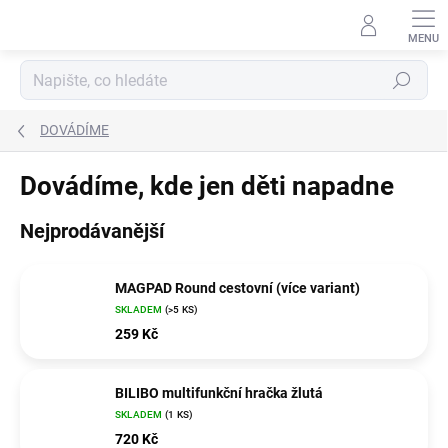
Přejít
na
obsah
Hledat
DOVÁDÍME
Dovádíme, kde jen děti napadne
Nejprodávanější
MAGPAD Round cestovní (více variant)
SKLADEM
(>5 KS)
259 Kč
BILIBO multifunkční hračka žlutá
SKLADEM
(1 KS)
720 Kč