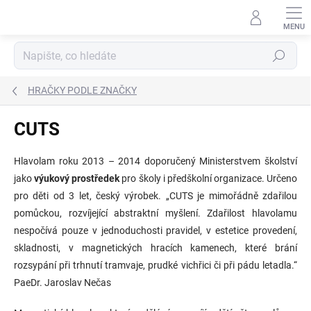
Přejít
na
obsah
Hledat
HRAČKY PODLE ZNAČKY
CUTS
Hlavolam roku 2013 – 2014 doporučený Ministerstvem školství
jako
výukový prostředek
pro školy i předškolní organizace. Určeno
pro děti od 3 let, český výrobek. „CUTS je mimořádně zdařilou
pomůckou, rozvíjející abstraktní myšlení. Zdařilost hlavolamu
nespočívá pouze v jednoduchosti pravidel, v estetice provedení,
skladnosti, v magnetických hracích kamenech, které brání
rozsypání při trhnutí tramvaje, prudké vichřici či při pádu letadla.“
PaeDr. Jaroslav Nečas