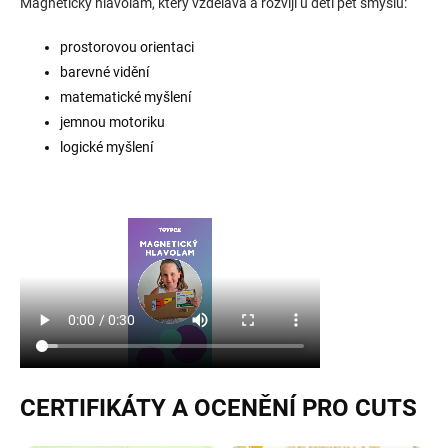
Magnetický hlavolam, který vzdělává a rozvíjí u dětí pět smyslů:
prostorovou orientaci
barevné vidění
matematické myšlení
jemnou motoriku
logické myšlení
CERTIFIKÁTY A OCENĚNÍ PRO CUTS