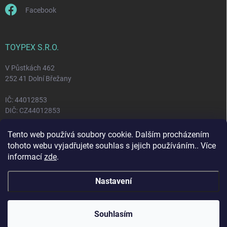
Facebook
TOYPEX S.R.O.
V Půstkách 462
252 41 Dolní Břežany
IČ: 44012853
DIČ: CZ44012853
Tento web používá soubory cookie. Dalším procházením
FACEBOOK
tohoto webu vyjadřujete souhlas s jejich používáním.. Více
informací
zde
.
Toypex
Nastavení
Copyright 2026
Toypex
. Všechna práva vyhrazena.
Souhlasím
Vytvořil Shoptet