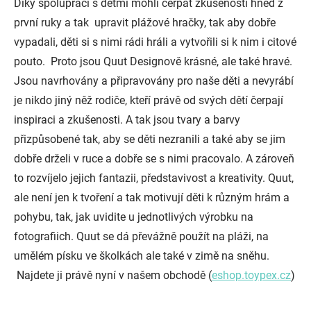
Díky spolupráci s dětmi mohli čerpat zkušenosti hned z
první ruky a tak upravit plážové hračky, tak aby dobře
vypadali, děti si s nimi rádi hráli a vytvořili si k nim i citové
pouto. Proto jsou Quut Designově krásné, ale také hravé.
Jsou navrhovány a připravovány pro naše děti a nevyrábí
je nikdo jiný něž rodiče, kteří právě od svých dětí čerpají
inspiraci a zkušenosti. A tak jsou tvary a barvy
přizpůsobené tak, aby se děti nezranili a také aby se jim
dobře drželi v ruce a dobře se s nimi pracovalo. A zároveň
to rozvíjelo jejich fantazii, představivost a kreativity. Quut,
ale není jen k tvoření a tak motivují děti k různým hrám a
pohybu, tak, jak uvidite u jednotlivých výrobku na
fotografiich. Quut se dá převážně použít na pláži, na
umělém písku ve školkách ale také v zimě na sněhu.
Najdete ji právě nyní v našem obchodě (
eshop.toypex.cz
)