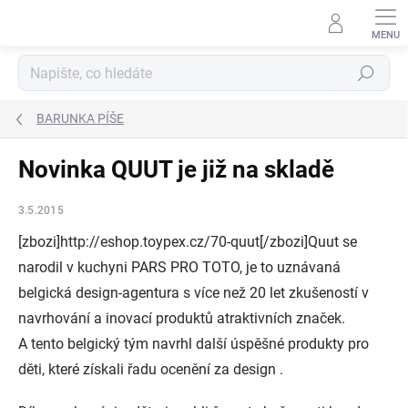
Přejít
na
obsah
Hledat
BARUNKA PÍŠE
Novinka QUUT je již na skladě
3.5.2015
[zbozi]http://eshop.toypex.cz/70-quut[/zbozi]Quut se
narodil v kuchyni PARS PRO TOTO, je to uznávaná
belgická design-agentura s více než 20 let zkušeností v
navrhování a inovací produktů atraktivních značek.
A tento belgický tým navrhl další úspěšné produkty pro
děti, které získali řadu ocenění za design .