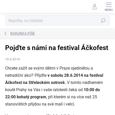
Přejít
na
obsah
Hledat
BARUNKA PÍŠE
Pojďte s námi na festival Áčkofest
10.6.2014
Chcete zažít se svými dětmi v Praze ojedinělou a
netradiční akci? Přijďte
v sobotu 28.6.2014 na festival
Áčkofest na Střeleckém ostrově.
V tomto nádherném
koutě Prahy na Vás i vaše ratolesti čeká od
10:00 do
22:00 bohatý program
, při kterém si na více než 25
stanovištích přijdou na své malí i velcí.