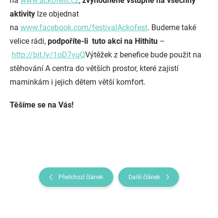
na
www.ackofest.cz
,
zvýhodněné vstupné na všechny
aktivity
lze objednat
na
www.facebook.com/festivalAckofest
. Budeme také
velice rádi,
podpoříte-li tuto akci na Hithitu
–
http://bit.ly/1oD7vuQ
Výtěžek z benefice bude použit na
stěhování A centra do větších prostor, které zajistí
maminkám i jejich dětem větší komfort.
Těšíme se na Vás!
Předchozí článek
Další článek