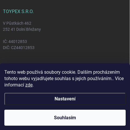
TOYPEX S.R.O.
V Půstkách 462
252 41 Dolní Břežany
IČ: 44012853
DIČ: CZ44012853
FACEBOOK
Tento web používá soubory cookie. Dalším procházením
tohoto webu vyjadřujete souhlas s jejich používáním.. Více
informací
zde
.
Nastavení
Copyright 2026
Toypex
. Všechna práva vyhrazena.
Vytvořil Shoptet
Souhlasím
Odstoupit od smlouvy