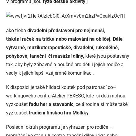
V programu jsou
ryze dětské aktivity
j
ako třeba
divadelní představení pro nejmenší,
tiskání
ruček na trička nebo malování na obličej. Dále
výtvarné, muzikoterapeutické, divadelní, rukodělné,
pohybové, taneční či masážní dílny,
které jsou postaveny
tak, aby byly zábavné a poučné pro děti i jejich rodiče a
vedly k jejich lepší vzájemné komunikaci.
K dispozici je také hlídací koutek pod patronací co–
workingového centra Ateliér PEXESO, kde si děti mohou
vyzkoušet
řad
u her a stavebnic
, celá rodina si může také
vyzkoušet
tradiční finskou hru Mölkky.
Poslední okruh programu je vyhrazen pro rodiče –
promítání ve stanu A centra, taneční dílny, jóga nebo