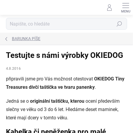
Přejít
na
obsah
Hledat
BARUNKA PÍŠE
Testujte s námi výrobky OKIEDOG
4.8.2016
připravili jsme pro Vás možnost otestovat
OKIEDOG Tiny
Treasures dívčí taštička ve tvaru panenky
.
Jedná se o
originální taštičku, kterou
ocení především
slečny ve věku od 3 do 6 let. Hledáme deset maminek,
které mají dcery v tomto věku.
Kabelka či peněženka pro malé