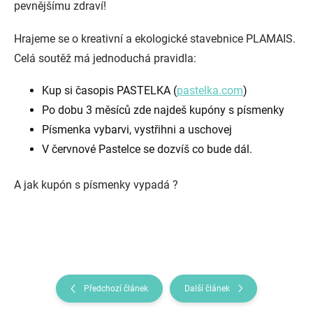
pevnějšímu zdraví!
Hrajeme se o kreativní a ekologické stavebnice PLAMAIS.
Celá soutěž má jednoduchá pravidla:
Kup si časopis PASTELKA (
pastelka.com
)
Po dobu 3 měsíců zde najdeš kupóny s písmenky
Písmenka vybarvi, vystřihni a uschovej
V červnové Pastelce se dozvíš co bude dál.
A jak kupón s písmenky vypadá ?
Předchozí článek
Další článek