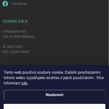
Facebook
TOYPEX S.R.O.
V Půstkách 462
252 41 Dolní Břežany
IČ: 44012853
DIČ: CZ44012853
FACEBOOK
Tento web používá soubory cookie. Dalším procházením
tohoto webu vyjadřujete souhlas s jejich používáním.. Více
informací
zde
.
Nastavení
Copyright 2026
Toypex
. Všechna práva vyhrazena.
Vytvořil Shoptet