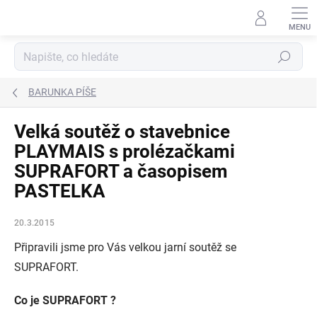
Přejít
na
obsah
Hledat
BARUNKA PÍŠE
Velká soutěž o stavebnice
PLAYMAIS s prolézačkami
SUPRAFORT a časopisem
PASTELKA
20.3.2015
Připravili jsme pro Vás velkou jarní soutěž se
SUPRAFORT.
Co je SUPRAFORT ?