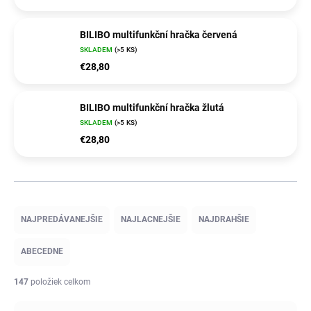
BILIBO multifunkční hračka červená
SKLADEM
(>5 KS)
€28,80
BILIBO multifunkční hračka žlutá
SKLADEM
(>5 KS)
€28,80
R
a
NAJPREDÁVANEJŠIE
NAJLACNEJŠIE
NAJDRAHŠIE
d
e
ABECEDNE
n
i
147
položiek celkom
e
p