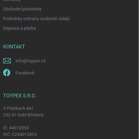
i
s
Obchodní podmínky
u
Podmínky ochrany osobních údajů
Doprava a platba
KONTAKT
info
@
toypex.cz
Facebook
TOYPEX S.R.O.
V Půstkách 462
252 41 Dolní Břežany
IČ: 44012853
DIČ: CZ44012853