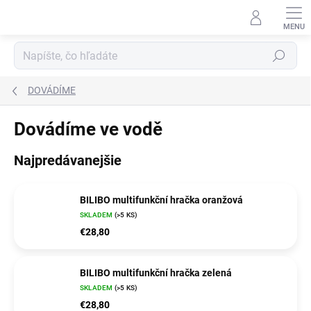
Prejsť
na
obsah
Hľadať
DOVÁDÍME
Dovádíme ve vodě
Najpredávanejšie
BILIBO multifunkční hračka oranžová
SKLADEM
(>5 KS)
€28,80
BILIBO multifunkční hračka zelená
SKLADEM
(>5 KS)
€28,80