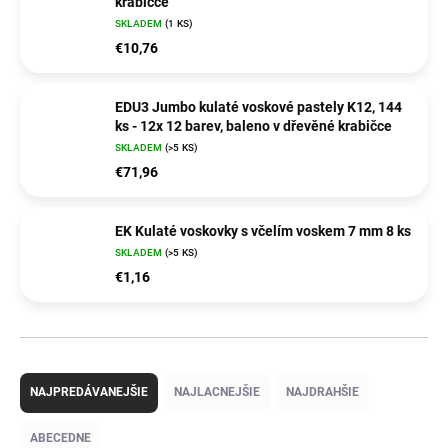
krabičce
SKLADEM
(1 KS)
€10,76
EDU3 Jumbo kulaté voskové pastely K12, 144
ks - 12x 12 barev, baleno v dřevěné krabičce
SKLADEM
(>5 KS)
€71,96
EK Kulaté voskovky s včelím voskem 7 mm 8 ks
SKLADEM
(>5 KS)
€1,16
R
a
NAJPREDÁVANEJŠIE
NAJLACNEJŠIE
NAJDRAHŠIE
d
e
ABECEDNE