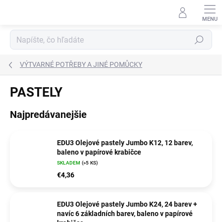
Prejsť
na
obsah
Hľadať
VÝTVARNÉ POTŘEBY A JINÉ POMŮCKY
PASTELY
Najpredávanejšie
EDU3 Olejové pastely Jumbo K12, 12 barev,
baleno v papírové krabičce
SKLADEM
(>5 KS)
€4,36
EDU3 Olejové pastely Jumbo K24, 24 barev +
navíc 6 základních barev, baleno v papírové