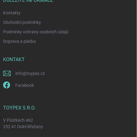
i
DŮLEŽITÉ INFORMACE
v
e
k
Kontakty
y
v
Obchodní podmínky
ý
p
Podmínky ochrany osobních údajů
i
Doprava a platba
s
u
KONTAKT
info
@
toypex.cz
Facebook
TOYPEX S.R.O.
V Půstkách 462
252 41 Dolní Břežany