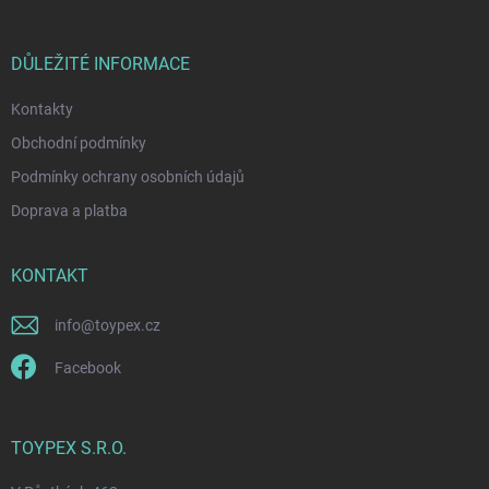
r
ä
v
t
k
i
DŮLEŽITÉ INFORMACE
y
e
v
ý
Kontakty
p
Obchodní podmínky
i
s
Podmínky ochrany osobních údajů
u
Doprava a platba
KONTAKT
info
@
toypex.cz
Facebook
TOYPEX S.R.O.