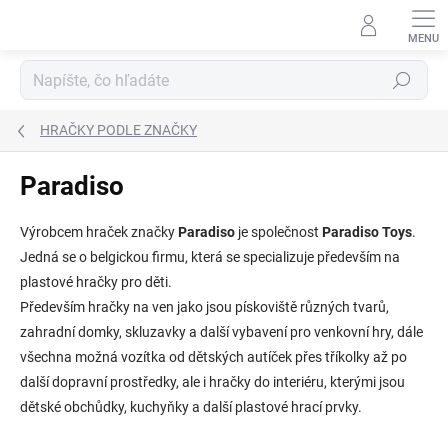
Prejsť
na
obsah
Hľadať
HRAČKY PODLE ZNAČKY
Paradiso
Výrobcem hraček značky
Paradiso
je společnost
Paradiso Toys
.
Jedná se o belgickou firmu, která se specializuje především na
plastové hračky pro děti.
Především hračky na ven jako jsou pískoviště různých tvarů,
zahradní domky, skluzavky a další vybavení pro venkovní hry, dále
všechna možná vozítka od dětských autíček přes tříkolky až po
další dopravní prostředky, ale i hračky do interiéru, kterými jsou
dětské obchůdky, kuchyňky a další plastové hrací prvky.