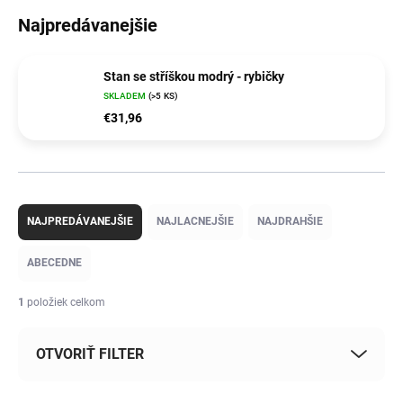
Najpredávanejšie
Stan se stříškou modrý - rybičky
SKLADEM
(>5 KS)
€31,96
R
a
NAJPREDÁVANEJŠIE
NAJLACNEJŠIE
NAJDRAHŠIE
d
e
ABECEDNE
n
i
1
položiek celkom
e
p
OTVORIŤ FILTER
r
o
d