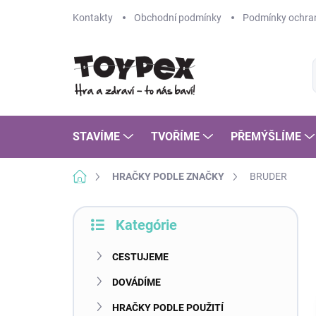
Prejsť
Kontakty
Obchodní podmínky
Podmínky ochran
na
obsah
STAVÍME
TVOŘÍME
PŘEMÝŠLÍME
Domov
HRAČKY PODLE ZNAČKY
BRUDER
B
Kategórie
o
Preskočiť
č
kategórie
n
CESTUJEME
ý
DOVÁDÍME
p
a
HRAČKY PODLE POUŽITÍ