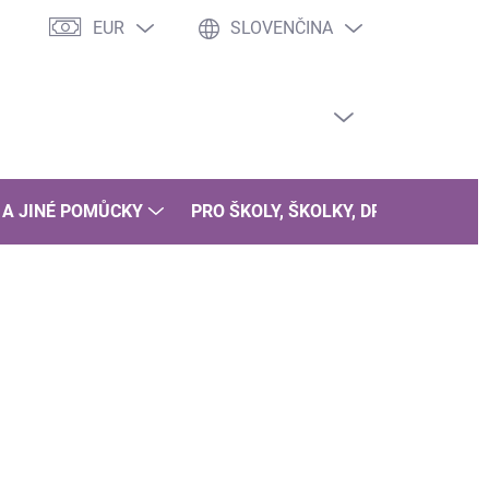
EUR
SLOVENČINA
PRÁZDNY KOŠÍK
NÁKUPNÝ
KOŠÍK
 A JINÉ POMŮCKY
PRO ŠKOLY, ŠKOLKY, DRUŽINY
B