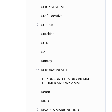
CLICKSYSTEM
Craft Creative
CUBIKA
Cutekins
CUTS
CZ
Dantoy
DEKORAČNÍ SÍTĚ
DEKORAČNÍ SÍŤ S OKY 50 MM,
PRŮMĚR ŠŇŮRKY 2 MM
Detoa
DINO
DIVADLA MARIONETINO