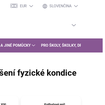
EUR
SLOVENČINA
PRÁZDNY KOŠÍK
NÁKUPNÝ
KOŠÍK
 A JINÉ POMŮCKY
PRO ŠKOLY, ŠKOLKY, DRUŽINY
B
šení fyzické kondice
y XXL,
Fotbalový míč,