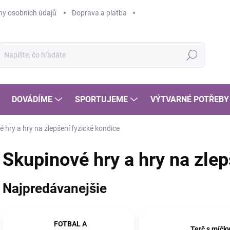
y osobních údajů
Doprava a platba
Hľadať
DOVÁDÍME
SPORTUJEME
VÝTVARNÉ POTŘEBY
 hry a hry na zlepšení fyzické kondice
Skupinové hry a hry na zlep
Najpredávanejšie
FOTBAL A
Terč s míčk