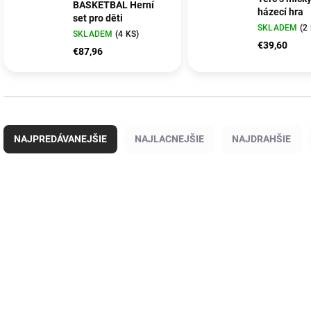
BASKETBAL Herní
házecí hra
set pro děti
SKLADEM
(2
SKLADEM
(4 KS)
€39,60
€87,96
R
a
NAJPREDÁVANEJŠIE
NAJLACNEJŠIE
NAJDRAHŠIE
d
e
n
V
i
ý
TRVALÉ SNÍŽENÍ CENY
KR2000045
A
e
p
p
i
r
s
o
p
d
r
u
o
k
d