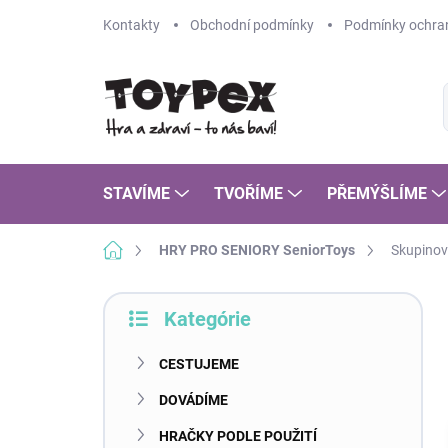
Prejsť
Kontakty
Obchodní podmínky
Podmínky ochran
na
obsah
STAVÍME
TVOŘÍME
PŘEMÝŠLÍME
Domov
HRY PRO SENIORY SeniorToys
Skupinové
B
Kategórie
o
Preskočiť
č
kategórie
n
CESTUJEME
ý
DOVÁDÍME
p
a
HRAČKY PODLE POUŽITÍ