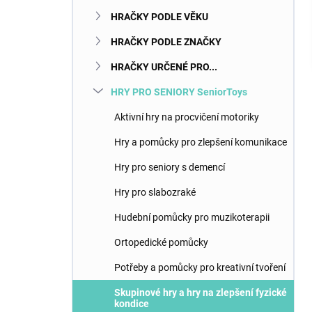
n
HRAČKY PODLE VĚKU
e
l
HRAČKY PODLE ZNAČKY
HRAČKY URČENÉ PRO...
HRY PRO SENIORY SeniorToys
Aktivní hry na procvičení motoriky
Hry a pomůcky pro zlepšení komunikace
Hry pro seniory s demencí
Hry pro slabozraké
Hudební pomůcky pro muzikoterapii
Ortopedické pomůcky
Potřeby a pomůcky pro kreativní tvoření
Skupinové hry a hry na zlepšení fyzické
kondice