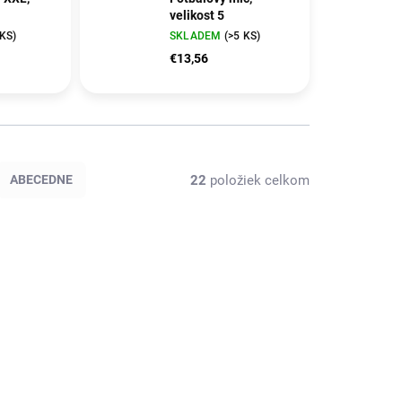
velikost 5
 KS)
SKLADEM
(>5 KS)
€13,56
22
položiek celkom
ABECEDNE
D60061
BZ757112