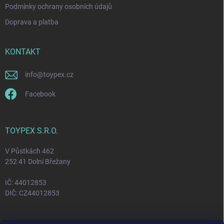
Podmínky ochrany osobních údajů
Doprava a platba
KONTAKT
info
@
toypex.cz
Facebook
TOYPEX S.R.O.
V Půstkách 462
252 41 Dolní Břežany
IČ: 44012853
DIČ: CZ44012853
FACEBOOK