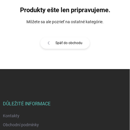
Produkty ešte len pripravujeme.
Môžete sa ale pozrieť na ostatné kategórie.
Späť do obchodu
Z
á
p
ä
t
i
DŮLEŽITÉ INFORMACE
e
Kontakty
Obchodní podmínky