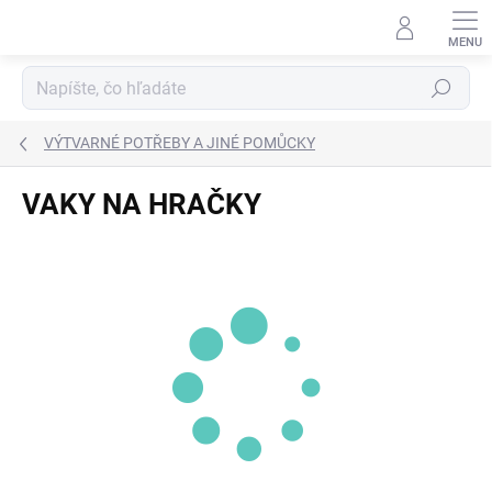
Prejsť
na
obsah
Hľadať
VÝTVARNÉ POTŘEBY A JINÉ POMŮCKY
VAKY NA HRAČKY