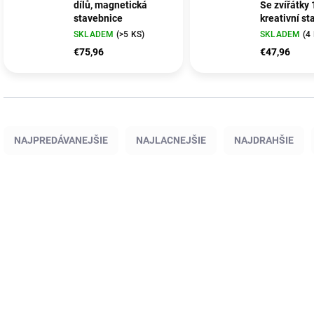
dílů, magnetická
Se zvířátky 
stavebnice
kreativní s
SKLADEM
(>5 KS)
SKLADEM
(4
€75,96
€47,96
R
a
NAJPREDÁVANEJŠIE
NAJLACNEJŠIE
NAJDRAHŠIE
d
e
n
V
i
ý
CF20518
C
e
p
p
i
r
s
o
p
d
r
u
o
k
d