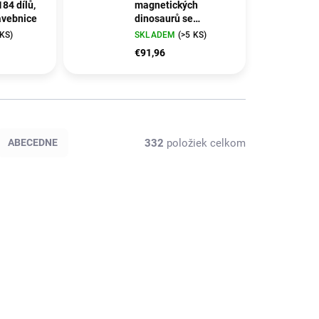
184 dílů,
magnetických
tavebnice
dinosaurů se
scénami krajiny
 KS)
SKLADEM
(>5 KS)
€91,96
332
položiek celkom
ABECEDNE
POSLEDNÍ KOUSKY
F21508
CF21509