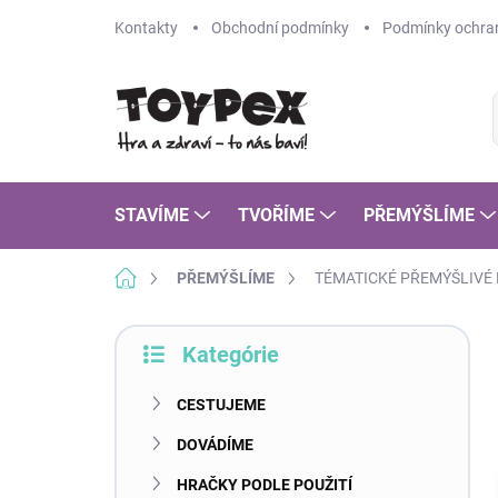
Prejsť
Kontakty
Obchodní podmínky
Podmínky ochran
na
obsah
STAVÍME
TVOŘÍME
PŘEMÝŠLÍME
Domov
PŘEMÝŠLÍME
TÉMATICKÉ PŘEMÝŠLIVÉ
B
Kategórie
o
Preskočiť
č
kategórie
n
CESTUJEME
ý
DOVÁDÍME
p
a
HRAČKY PODLE POUŽITÍ