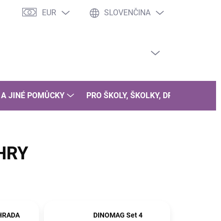
EUR
SLOVENČINA
PRÁZDNY KOŠÍK
NÁKUPNÝ
KOŠÍK
 A JINÉ POMŮCKY
PRO ŠKOLY, ŠKOLKY, DRUŽINY
B
HRY
HRADA
DINOMAG Set 4