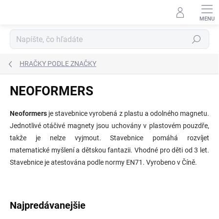
Prejsť
na
obsah
Hľadať
HRAČKY PODLE ZNAČKY
NEOFORMERS
Neoformers
je stavebnice vyrobená z plastu a odolného magnetu.
Jednotlivé otáčivé magnety jsou uchovány v plastovém pouzdře,
takže je nelze vyjmout. Stavebnice pomáhá rozvíjet
matematické myšlení a dětskou fantazii. Vhodné pro děti od 3 let.
Stavebnice je atestována podle normy EN71. Vyrobeno v Číně.
Najpredávanejšie