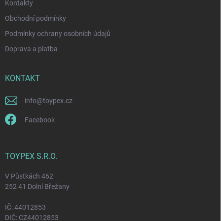
Kontakty
y
v
Obchodní podmínky
ý
p
Podmínky ochrany osobních údajů
i
Doprava a platba
s
u
KONTAKT
info
@
toypex.cz
Facebook
TOYPEX S.R.O.
V Půstkách 462
252 41 Dolní Břežany
IČ: 44012853
DIČ: CZ44012853