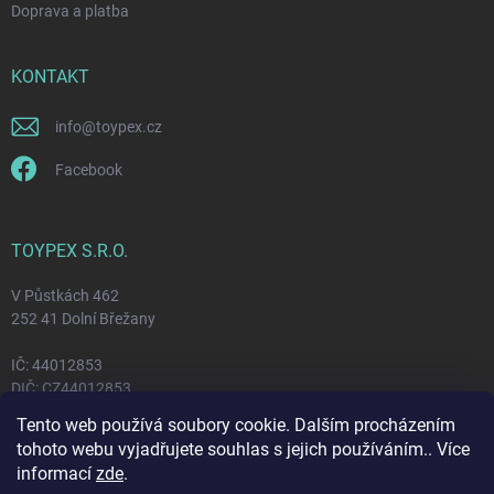
Doprava a platba
KONTAKT
info
@
toypex.cz
Facebook
TOYPEX S.R.O.
V Půstkách 462
252 41 Dolní Břežany
IČ: 44012853
DIČ: CZ44012853
Tento web používá soubory cookie. Dalším procházením
tohoto webu vyjadřujete souhlas s jejich používáním.. Více
FACEBOOK
informací
zde
.