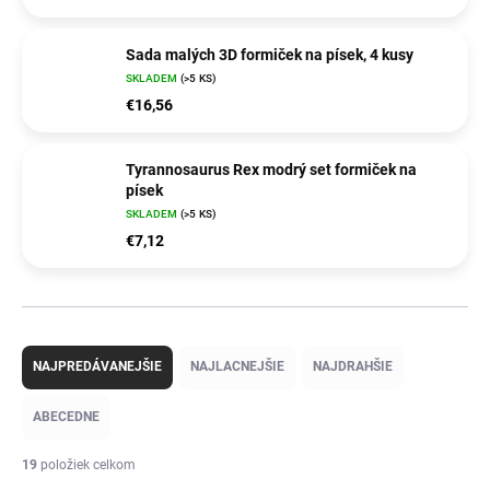
Sada malých 3D formiček na písek, 4 kusy
SKLADEM
(>5 KS)
€16,56
Tyrannosaurus Rex modrý set formiček na
písek
SKLADEM
(>5 KS)
€7,12
R
a
NAJPREDÁVANEJŠIE
NAJLACNEJŠIE
NAJDRAHŠIE
d
e
ABECEDNE
n
i
19
položiek celkom
e