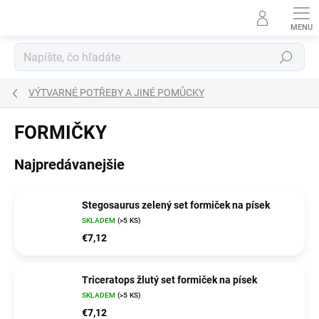
Prejsť
na
obsah
Hľadať
VÝTVARNÉ POTŘEBY A JINÉ POMŮCKY
FORMIČKY
Najpredávanejšie
Stegosaurus zelený set formiček na písek
SKLADEM
(>5 KS)
€7,12
Triceratops žlutý set formiček na písek
SKLADEM
(>5 KS)
€7,12