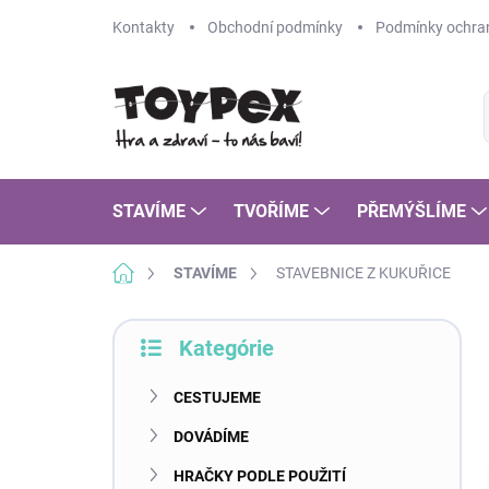
Prejsť
Kontakty
Obchodní podmínky
Podmínky ochran
na
obsah
STAVÍME
TVOŘÍME
PŘEMÝŠLÍME
Domov
STAVÍME
STAVEBNICE Z KUKUŘICE
B
Kategórie
o
Preskočiť
č
kategórie
n
CESTUJEME
ý
DOVÁDÍME
p
a
HRAČKY PODLE POUŽITÍ