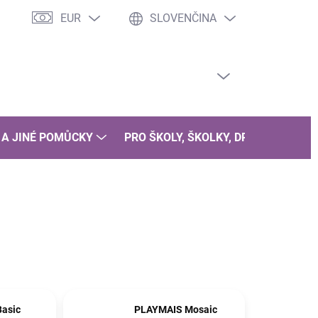
EUR
SLOVENČINA
PRÁZDNY KOŠÍK
NÁKUPNÝ
KOŠÍK
 A JINÉ POMŮCKY
PRO ŠKOLY, ŠKOLKY, DRUŽINY
B
asic
PLAYMAIS Mosaic