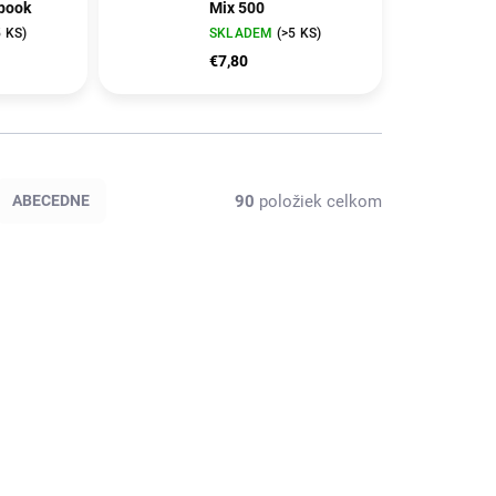
book
Mix 500
5 KS)
SKLADEM
(>5 KS)
€7,80
90
položiek celkom
ABECEDNE
POSLEDNÍ KOUSKY
160064
PM160661