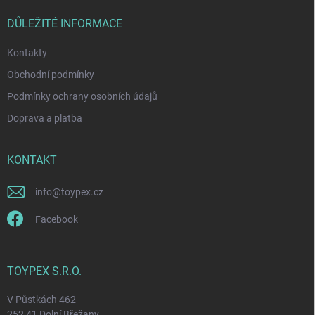
e
t
y
v
i
DŮLEŽITÉ INFORMACE
ý
e
p
Kontakty
i
s
Obchodní podmínky
u
Podmínky ochrany osobních údajů
Doprava a platba
KONTAKT
info
@
toypex.cz
Facebook
TOYPEX S.R.O.
V Půstkách 462
252 41 Dolní Břežany