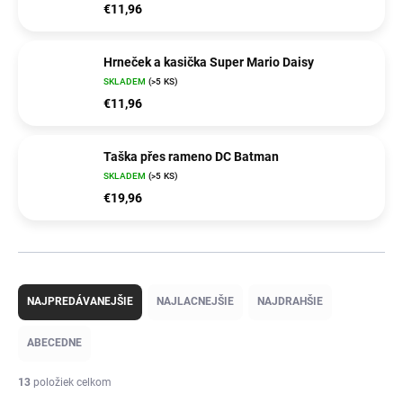
€11,96
Hrneček a kasička Super Mario Daisy
SKLADEM
(>5 KS)
€11,96
Taška přes rameno DC Batman
SKLADEM
(>5 KS)
€19,96
R
a
NAJPREDÁVANEJŠIE
NAJLACNEJŠIE
NAJDRAHŠIE
d
e
ABECEDNE
n
i
13
položiek celkom
e