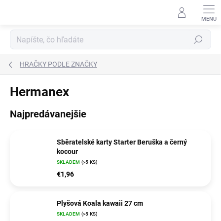
Prejsť
na
obsah
Hľadať
HRAČKY PODLE ZNAČKY
Hermanex
Najpredávanejšie
Sběratelské karty Starter Beruška a černý
kocour
SKLADEM
(>5 KS)
€1,96
Plyšová Koala kawaii 27 cm
SKLADEM
(>5 KS)