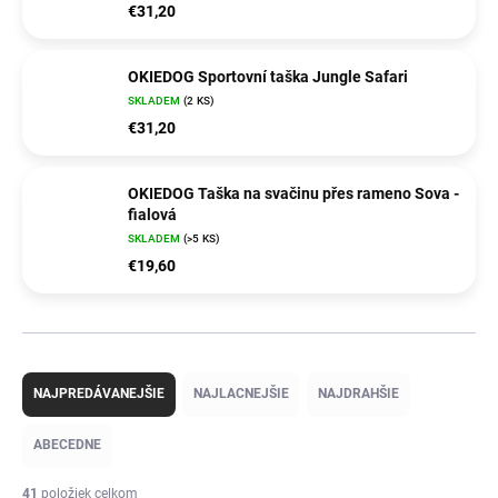
€31,20
OKIEDOG Sportovní taška Jungle Safari
SKLADEM
(2 KS)
€31,20
OKIEDOG Taška na svačinu přes rameno Sova -
fialová
SKLADEM
(>5 KS)
€19,60
R
a
NAJPREDÁVANEJŠIE
NAJLACNEJŠIE
NAJDRAHŠIE
d
e
ABECEDNE
n
i
41
položiek celkom