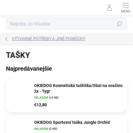
Prejsť
na
obsah
Hľadať
VÝTVARNÉ POTŘEBY A JINÉ POMŮCKY
TAŠKY
Najpredávanejšie
OKIEDOG Kosmetická taštička/Obal na svačinu
2x - Tygr
SKLADEM
(>5 KS)
€12,80
OKIEDOG Sportovní taška Jungle Orchid
SKLADEM
(2 KS)