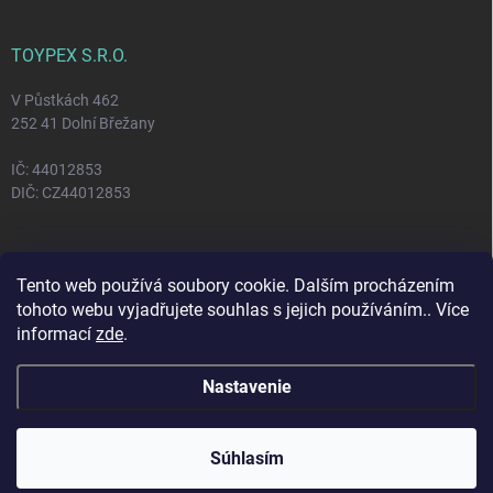
TOYPEX S.R.O.
V Půstkách 462
252 41 Dolní Břežany
IČ: 44012853
DIČ: CZ44012853
FACEBOOK
Tento web používá soubory cookie. Dalším procházením
tohoto webu vyjadřujete souhlas s jejich používáním.. Více
informací
zde
.
Nastavenie
Copyright 2026
Toypex
. Všetky práva vyhradené.
Vytvoril Shoptet
Súhlasím
Odstúpiť od zmluvy