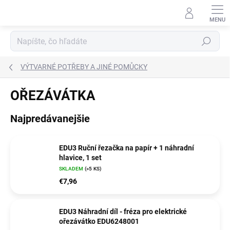
Prejsť
na
obsah
Hľadať
VÝTVARNÉ POTŘEBY A JINÉ POMŮCKY
OŘEZÁVÁTKA
Najpredávanejšie
EDU3 Ruční řezačka na papír + 1 náhradní
hlavice, 1 set
SKLADEM
(>5 KS)
€7,96
EDU3 Náhradní díl - fréza pro elektrické
ořezávátko EDU6248001