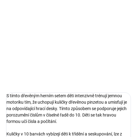
Měrná
SKLADEM
(2 KS)
cena:
−
+
Přidat do košíku
Barevný set pro děti k procvičování počítání, tréninku jemné
motoriky.
DETAILNÍ INFORMACE
ZEPTAT SE
S tímto dřevěným herním setem děti intenzivně trénují jemnou
motoriku tím, že uchopují kuličky dřevěnou pinzetou a umisťují je
na odpovídající hrací desky. Tímto způsobem se podporuje jejich
porozumění číslům v číselné řadě do 10. Děti se tak hravou
formou učí čísla a počítání.
Kuličky v 10 barvách vybízejí děti k třídění a seskupování, lze z