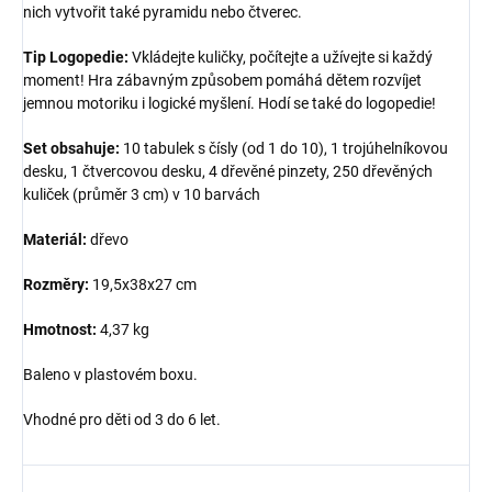
nich vytvořit také pyramidu nebo čtverec.
Tip Logopedie:
Vkládejte kuličky, počítejte a užívejte si každý
moment! Hra zábavným způsobem pomáhá dětem rozvíjet
jemnou motoriku i logické myšlení. Hodí se také do logopedie!
Set obsahuje:
10 tabulek s čísly (od 1 do 10), 1 trojúhelníkovou
desku, 1 čtvercovou desku, 4 dřevěné pinzety, 250 dřevěných
kuliček (průměr 3 cm) v 10 barvách
Materiál:
dřevo
Rozměry:
19,5x38x27 cm
Hmotnost:
4,37 kg
Baleno v plastovém boxu.
Vhodné pro děti od 3 do 6 let.