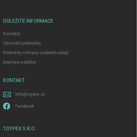
p
a
t
í
DŮLEŽITÉ INFORMACE
Kontakty
Obchodní podmínky
Podmínky ochrany osobních údajů
Doprava a platba
KONTAKT
info
@
toypex.cz
Facebook
TOYPEX S.R.O.