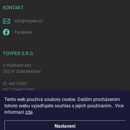
KONTAKT
info
@
toypex.cz
Facebook
TOYPEX S.R.O.
V Půstkách 462
252 41 Dolní Břežany
IČ: 44012853
DIČ: CZ44012853
Tento web používá soubory cookie. Dalším procházením
tohoto webu vyjadřujete souhlas s jejich používáním.. Více
FACEBOOK
informací
zde
.
Nastavení