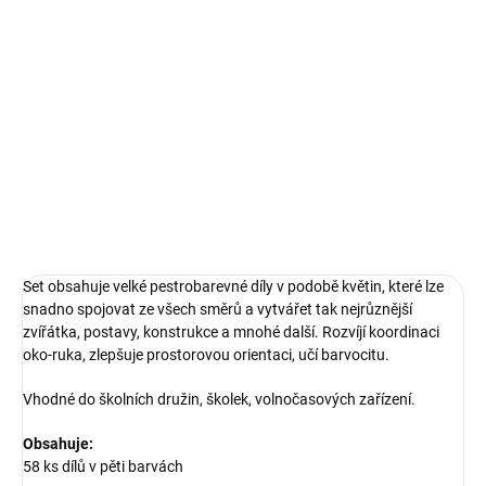
cena:
−
+
Přidat do košíku
Veselá květinová stavebnice plná velkých dílů
DETAILNÍ INFORMACE
ZEPTAT SE
Set obsahuje velké pestrobarevné díly v podobě květin, které lze
snadno spojovat ze všech směrů a vytvářet tak nejrůznější
zvířátka, postavy, konstrukce a mnohé další. Rozvíjí koordinaci
oko-ruka, zlepšuje prostorovou orientaci, učí barvocitu.
Vhodné do školních družin, školek, volnočasových zařízení.
Obsahuje:
58 ks dílů v pěti barvách