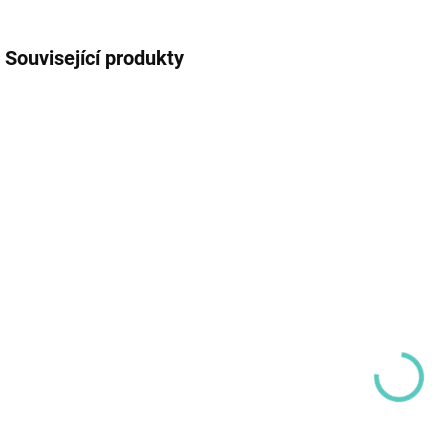
Související produkty
POSLEDNÍ KOUSKY
CA13968
SKLADEM
(>5 KS)
CUBIKA Puzzle
Vaříme spolu
II.
285 Kč
236 Kč bez DPH