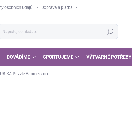
y osobních údajů
Doprava a platba
Hledat
DOVÁDÍME
SPORTUJEME
VÝTVARNÉ POTŘEBY
UBIKA Puzzle Vaříme spolu I.
POSLEDNÍ KOUSKY
2
236
Měr
SK
cena