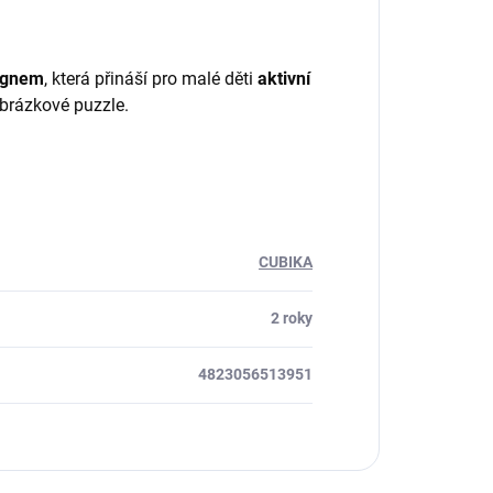
ignem
, která přináší pro malé děti
aktivní
obrázkové puzzle.
CUBIKA
2 roky
4823056513951