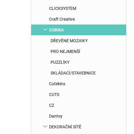
CLICKSYSTEM
Craft Creative
CUBIKA
DŘEVĚNÉ MOZAIKY
PRO NEJMENŠÍ
PUZZLÍKY
SKLÁDACÍ/STAVEBNICE
Cutekins
CUTS
CZ
Dantoy
DEKORAČNÍ SÍTĚ