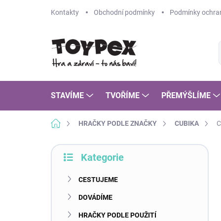
Přejít
Kontakty
Obchodní podmínky
Podmínky ochran
na
obsah
STAVÍME
TVOŘÍME
PŘEMÝŠLÍME
Domů
HRAČKY PODLE ZNAČKY
CUBIKA
C
P
Kategorie
o
Přeskočit
s
kategorie
t
CESTUJEME
r
DOVÁDÍME
a
n
HRAČKY PODLE POUŽITÍ