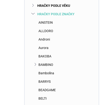
n
HRAČKY PODLE VĚKU
í
p
HRAČKY PODLE ZNAČKY
a
n
AINSTEIN
e
ALLDORO
l
Androni
Aurora
BAKOBA
BAMBINO
Bambolína
BARRYS
BEADGAME
BELTI