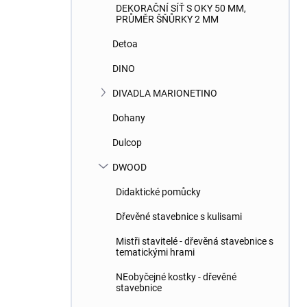
DEKORAČNÍ SÍŤ S OKY 50 MM,
PRŮMĚR ŠŇŮRKY 2 MM
Detoa
DINO
DIVADLA MARIONETINO
Dohany
Dulcop
DWOOD
Didaktické pomůcky
Dřevěné stavebnice s kulisami
Mistři stavitelé - dřevěná stavebnice s
tematickými hrami
NEobyčejné kostky - dřevěné
stavebnice