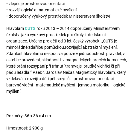
• zlepšuje prostorovou orientaci
• rozvíjí logické a matematické myšlení
• doporučený výukový prostředek Ministerstvem školství
Hlavolam
CUTS
roku 2013 – 2014 doporučený Ministerstvem
školství jako výukový prostředek pro školy i předškolní
organizace. Určeno pro děti od 3 let, český výrobek. „CUTS je
mimořádně zdařilou pomůckou,rozvíjející abstraktní myšlení.
Zdařilost hlavolamu nespočívá pouze v jednoduchosti pravidel, v
estetice provedení, skladnosti, v magnetických hracích kamenech,
které brání rozsypání při trhnutí tramvaje, prudké vichřici či při
pádu letadla.“ PaeDr. Jaroslav Nečas Magnetický hlavolam, který
vzdělává a rozvíjí u dětí pět smyslů: - prostorovou orientaci -
barevné vidění - matematické myšlení - jemnou motoriku - logické
myšlení.
Rozměry: 36 x 36 x 4 cm
Hmostnost: 2 900 g