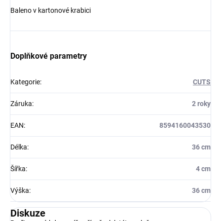
Baleno v kartonové krabici
Doplňkové parametry
Kategorie
:
CUTS
Záruka
:
2 roky
EAN
:
8594160043530
Délka
:
36 cm
Šířka
:
4 cm
Výška
:
36 cm
Diskuze