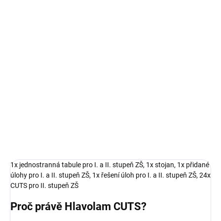
Měrná
SKLADEM
(>5 KS)
cena:
−
+
Přidat do košíku
CUTS ZŠ: 1x jednostranná tabule pro I. a II. stupeň ZŠ, 1x stojan,
1x přidané úlohy pro I. a II. stupeň ZŠ, 1x řešení úloh pro I. a II.
stupeň ZŠ, 24x CUTS pro II. stupeň
DETAILNÍ INFORMACE
ZEPTAT SE
1x jednostranná tabule pro I. a II. stupeň ZŠ,
1x stojan,
1x přidané
úlohy pro I. a II. stupeň ZŠ, 1x řešení úloh pro I. a II. stupeň ZŠ, 24x
CUTS pro II. stupeň ZŠ
Proč právě Hlavolam CUTS
?