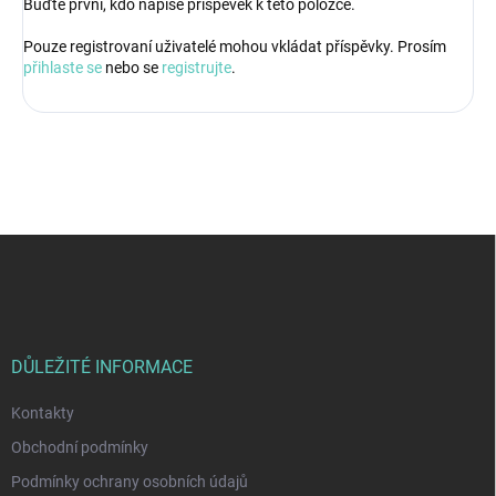
Buďte první, kdo napíše příspěvek k této položce.
Pouze registrovaní uživatelé mohou vkládat příspěvky. Prosím
přihlaste se
nebo se
registrujte
.
Z
á
p
a
t
í
DŮLEŽITÉ INFORMACE
Kontakty
Obchodní podmínky
Podmínky ochrany osobních údajů