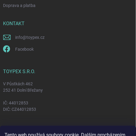
Doprava a platba
KONTAKT
info
@
toypex.cz
Facebook
TOYPEX S.R.O.
V Půstkách 462
252 41 Dolní Břežany
IČ: 44012853
DIČ: CZ44012853
FACEBOOK
Tento web používá soubory cookie. Dalším procházením